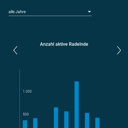
alle Jahre
Anzahl aktive Radelnde
Parlamentarier*innen
aktive Radelnde
1.000
Teams
geradelte km
500