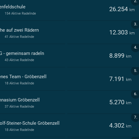
2.
enfeldschule
26.254
km
154 Aktive Radelnde
3.
che auf zwei Rädern
12.303
km
41 Aktive Radelnde
4.
 - gemeinsam radeln
8.899
km
43 Aktive Radelnde
5.
enes Team - Gröbenzell
7.191
km
18 Aktive Radelnde
6.
nasium Gröbenzell
5.270
km
37 Aktive Radelnde
7.
olf-Steiner-Schule Gröbenzell
4.302
km
18 Aktive Radelnde