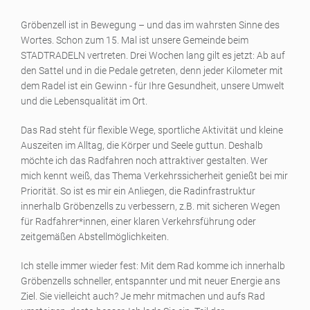
Gröbenzell ist in Bewegung – und das im wahrsten Sinne des
Wortes. Schon zum 15. Mal ist unsere Gemeinde beim
STADTRADELN vertreten. Drei Wochen lang gilt es jetzt: Ab auf
den Sattel und in die Pedale getreten, denn jeder Kilometer mit
dem Radel ist ein Gewinn - für Ihre Gesundheit, unsere Umwelt
und die Lebensqualität im Ort.
Das Rad steht für flexible Wege, sportliche Aktivität und kleine
Auszeiten im Alltag, die Körper und Seele guttun. Deshalb
möchte ich das Radfahren noch attraktiver gestalten. Wer
mich kennt weiß, das Thema Verkehrssicherheit genießt bei mir
Priorität. So ist es mir ein Anliegen, die Radinfrastruktur
innerhalb Gröbenzells zu verbessern, z.B. mit sicheren Wegen
für Radfahrer*innen, einer klaren Verkehrsführung oder
zeitgemäßen Abstellmöglichkeiten.
Ich stelle immer wieder fest: Mit dem Rad komme ich innerhalb
Gröbenzells schneller, entspannter und mit neuer Energie ans
Ziel. Sie vielleicht auch? Je mehr mitmachen und aufs Rad