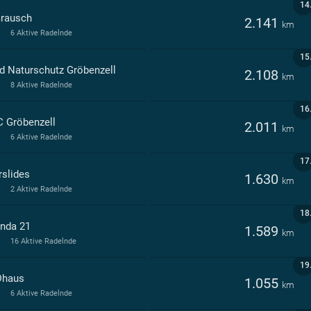
14
rausch
2.141
km
6 Aktive Radelnde
15
d Naturschutz Gröbenzell
2.108
km
8 Aktive Radelnde
16
C Gröbenzell
2.011
km
6 Aktive Radelnde
17
rslides
1.630
km
2 Aktive Radelnde
18
nda 21
1.589
km
16 Aktive Radelnde
19
haus
1.055
km
6 Aktive Radelnde