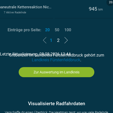
20
klimaneutrale Kettenreaktion Nickol & Partner AG
945
km
7 Aktive Radelnde
Einträge pro Seite:
20
50
100
1
2
Letzte Aktualisierung: 08.08.2026 13:44
Gröbenzell im Landkreis Fürstenfeldbruck gehört zum
Landkreis Fürstenfeldbruck
.
Zur Auswertung im Landkreis
Visualisierte Radfahrdaten
Verschaffe dir einen Überblick: Die Heatmap zeigt, wo wie viele Radelnde