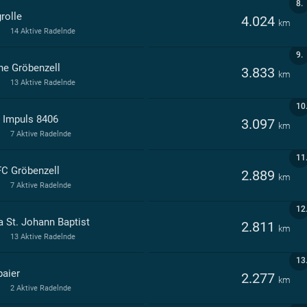
8.
rolle
4.024
km
14 Aktive Radelnde
9.
ne Gröbenzell
3.833
km
13 Aktive Radelnde
10
 Impuls 8406
3.097
km
7 Aktive Radelnde
11
C Gröbenzell
2.889
km
7 Aktive Radelnde
12
a St. Johann Baptist
2.811
km
13 Aktive Radelnde
13
baier
2.277
km
2 Aktive Radelnde