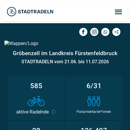
Op
ma
me
Gröbenzell im Landkreis Fürstenfeldbruck
STADTRADELN vom 21.06. bis 11.07.2026
585
6/31
aktive Radelnde
Parlamentarier*innen