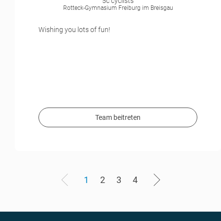
5c cyclists
Rotteck-Gymnasium Freiburg im Breisgau
Wishing you lots of fun!
Team beitreten
1
2
3
4