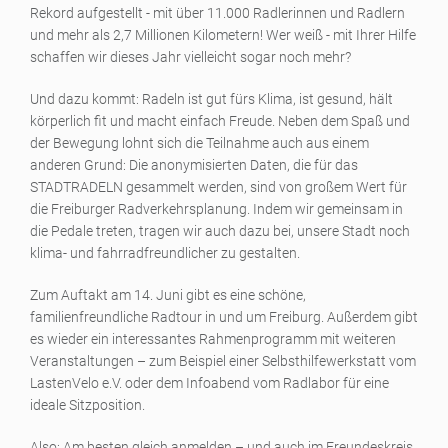
Rekord aufgestellt - mit über 11.000 Radlerinnen und Radlern
und mehr als 2,7 Millionen Kilometern! Wer weiß - mit Ihrer Hilfe
schaffen wir dieses Jahr vielleicht sogar noch mehr?
Und dazu kommt: Radeln ist gut fürs Klima, ist gesund, hält
körperlich fit und macht einfach Freude. Neben dem Spaß und
der Bewegung lohnt sich die Teilnahme auch aus einem
anderen Grund: Die anonymisierten Daten, die für das
STADTRADELN gesammelt werden, sind von großem Wert für
die Freiburger Radverkehrsplanung. Indem wir gemeinsam in
die Pedale treten, tragen wir auch dazu bei, unsere Stadt noch
klima- und fahrradfreundlicher zu gestalten.
Zum Auftakt am 14. Juni gibt es eine schöne,
familienfreundliche Radtour in und um Freiburg. Außerdem gibt
es wieder ein interessantes Rahmenprogramm mit weiteren
Veranstaltungen – zum Beispiel einer Selbsthilfewerkstatt vom
LastenVelo e.V. oder dem Infoabend vom Radlabor für eine
ideale Sitzposition.
Also: Am besten gleich anmelden – und auch im Freundeskreis,