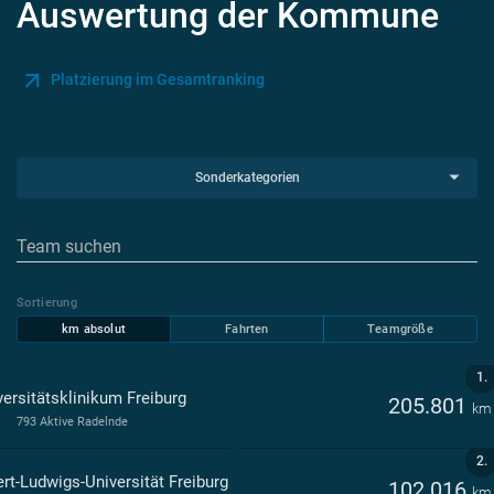
Auswertung der Kommune
Platzierung im Gesamtranking
Sonderkategorien
Sortierung
km absolut
Fahrten
Teamgröße
1.
versitätsklinikum Freiburg
205.801
km
793 Aktive Radelnde
2.
ert-Ludwigs-Universität Freiburg
102.016
km