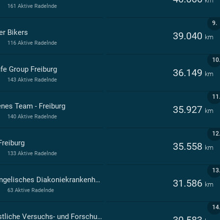
km
161 Aktive Radelnde
9.
er Bikers
39.040
km
116 Aktive Radelnde
10
fe Group Freiburg
36.149
km
143 Aktive Radelnde
11
enes Team - Freiburg
35.927
km
140 Aktive Radelnde
12
Freiburg
35.558
km
133 Aktive Radelnde
13
Evangelisches Diakoniekrankenhaus Freiburg
31.586
km
63 Aktive Radelnde
14
Forstliche Versuchs- und Forschungsanstalt BW
30.583