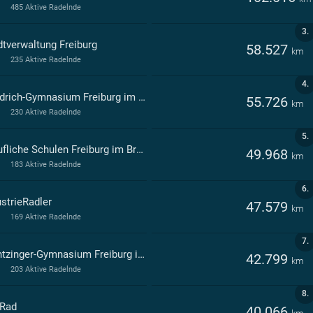
485 Aktive Radelnde
3.
dtverwaltung Freiburg
58.527
km
235 Aktive Radelnde
4.
Friedrich-Gymnasium Freiburg im Breisgau
55.726
km
230 Aktive Radelnde
5.
Berufliche Schulen Freiburg im Breisgau
49.968
km
183 Aktive Radelnde
6.
ustrieRadler
47.579
km
169 Aktive Radelnde
7.
Wentzinger-Gymnasium Freiburg im Breisgau
42.799
km
203 Aktive Radelnde
8.
Rad
40.066