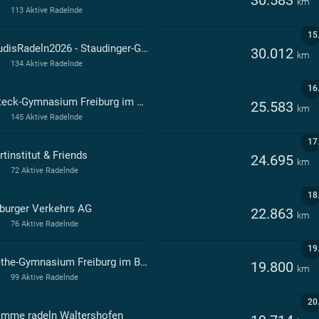
km
113 Aktive Radelnde
15
StaudisRadeln2026 - Staudinger-Gesamtschule
30.012
km
134 Aktive Radelnde
16
Rotteck-Gymnasium Freiburg im Breisgau
25.583
km
145 Aktive Radelnde
17
tinstitut & Friends
24.695
km
72 Aktive Radelnde
18
iburger Verkehrs AG
22.863
km
76 Aktive Radelnde
19
Goethe-Gymnasium Freiburg im Breisgau
19.800
km
99 Aktive Radelnde
20
ämme radeln Waltershofen