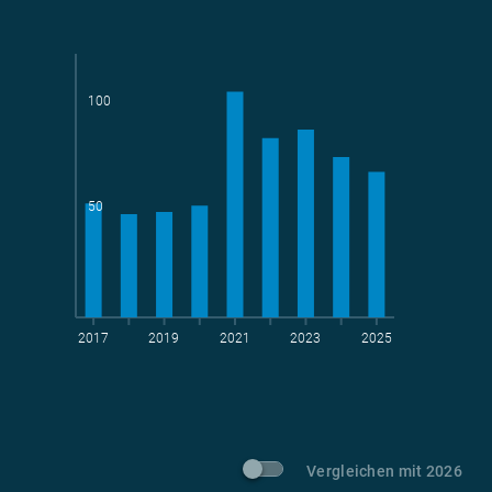
Parlamentarier*innen
aktive Radelnde
100
Teams
geradelte km
50
2017
2019
2021
2023
2025
t CO
-Vermeidung
2
Vergleichen mit 2026