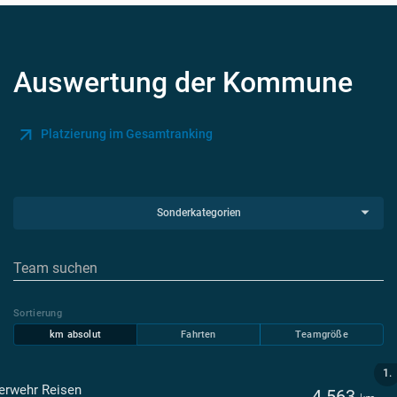
Auswertung der Kommune
Platzierung im Gesamtranking
Sonderkategorien
Sortierung
km absolut
Fahrten
Teamgröße
1.
erwehr Reisen
4.563