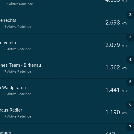
km
22 Aktive Radelnde
2.
te rechts
2.693
km
6 Aktive Radelnde
3.
urverein
2.079
km
8 Aktive Radelnde
4.
enes Team - Birkenau
1.562
km
7 Aktive Radelnde
5.
a Waldpiraten
1.441
km
8 Aktive Radelnde
6.
haus-Radler
1.190
km
7 Aktive Radelnde
7.
vence