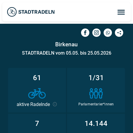
Op
ma
me
Birkenau
STADTRADELN vom 05.05. bis 25.05.2026
61
1/31
aktive Radelnde
Parlamentarier*innen
7
14.144