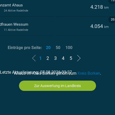
19
anzamt Ahaus
4.218
km
24 Aktive Radelnde
20
dfrauen Wessum
4.054
km
11 Aktive Radelnde
Einträge pro Seite:
20
50
100
1
2
3
4
5
Letzte Aktualisierung: 07.08.2026 03:27
Ahaus im Kreis Borken gehört zum
Kreis Borken
.
Zur Auswertung im Landkreis