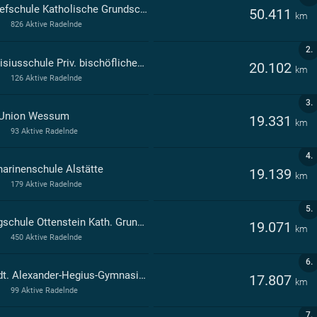
Josefschule Katholische Grundschule der Stadt Ahaus Schulverbund mit Teilstandort Graes Ahaus
50.411
km
826 Aktive Radelnde
2.
Canisiusschule Priv. bischöfliches Gymnasium in Ahaus Ahaus
20.102
km
126 Aktive Radelnde
3.
Union Wessum
19.331
km
93 Aktive Radelnde
4.
harinenschule Alstätte
19.139
km
179 Aktive Radelnde
5.
Burgschule Ottenstein Kath. Grundschule der Stadt Ahaus - - Ahaus
19.071
km
450 Aktive Radelnde
6.
Städt. Alexander-Hegius-Gymnasium Ahaus
17.807
km
99 Aktive Radelnde
7.