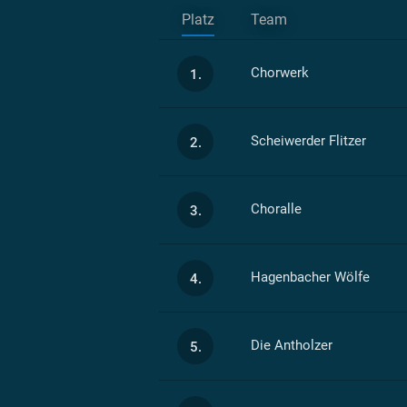
Platz
Team
Chorwerk
1.
Scheiwerder Flitzer
2.
Choralle
3.
Hagenbacher Wölfe
4.
Die Antholzer
5.