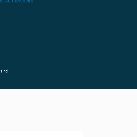
is Germersheim
.
sind.