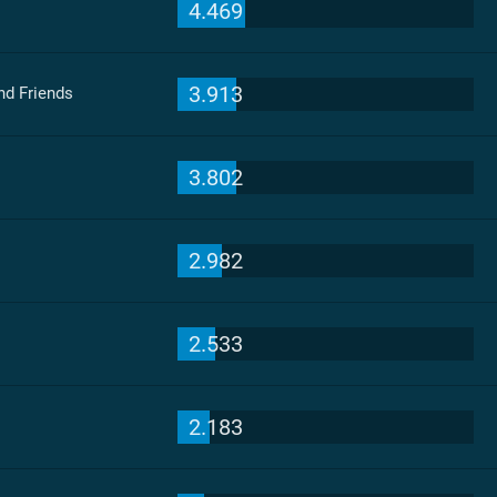
4.469
3.913
nd Friends
3.802
2.982
2.533
2.183