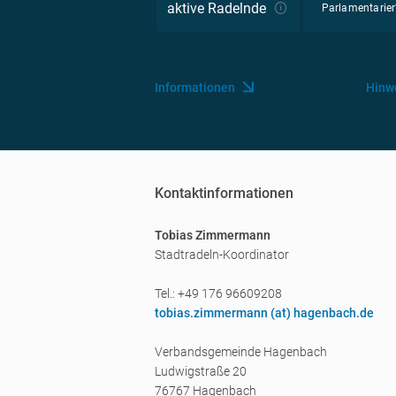
aktive Radelnde
Parlamentarier
Informationen
Hinw
Kontaktinformationen
Tobias Zimmermann
Stadtradeln-Koordinator
Tel.: +49 176 96609208
tobias.zimmermann (a
t) hagenbach.de
Verbandsgemeinde Hagenbach
Ludwigstraße 20
76767 Hagenbach