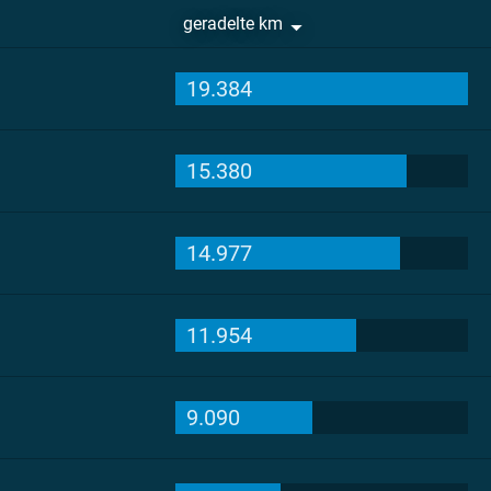
geradelte km
19.384
15.380
14.977
11.954
9.090