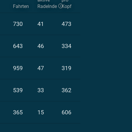
Fahrten
Radelnde
Kopf
730
41
473
643
46
334
959
47
319
539
33
362
365
15
606