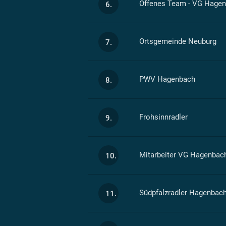
Offenes Team - VG Hage
6.
Ortsgemeinde Neuburg
7.
PWV Hagenbach
8.
Frohsinnradler
9.
Mitarbeiter VG Hagenbac
10.
Südpfalzradler Hagenbac
11.