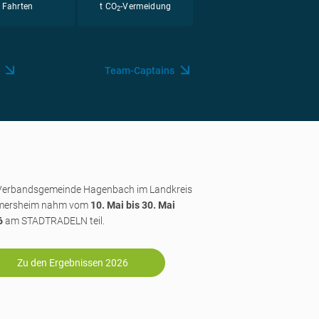
Fahrten
t CO
-Vermeidung
2
Team-Captains
Verbandsgemeinde Hagenbach im Landkreis
mersheim nahm vom
10. Mai bis 30. Mai
6
am STADTRADELN teil.
Zu den Ergebnissen 2026