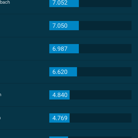
7.052
nbach
7.050
6.987
6.620
4.840
h
4.769
h