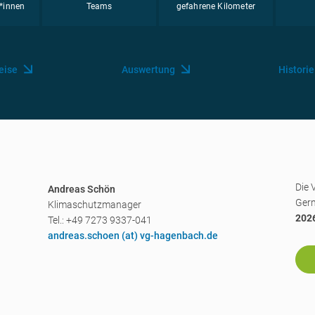
*innen
Teams
gefahrene Kilometer
eise
Auswertung
Historie
Die 
Andreas Schön
Ger
Klimaschutzmanager
202
Tel.: +49 7273 9337-041
andreas.schoen (a
t) vg-hagenbach.de