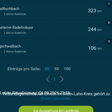
7.
telfischbach
323
km
5 Aktive Radelnde
8.
sterrer Radelmäuse
244
km
2 Aktive Radelnde
9.
gschwalbach
106
km
2 Aktive Radelnde
Einträge pro Seite:
20
50
100
1
Letzte Aktualisierung: 06.08.2026 22:36
Verbandsgemeinde Aar-Einrich im Rhein-Lahn-Kreis gehört zu
Rhein-Lahn-Kreis
.
Zur Auswertung im Landkreis