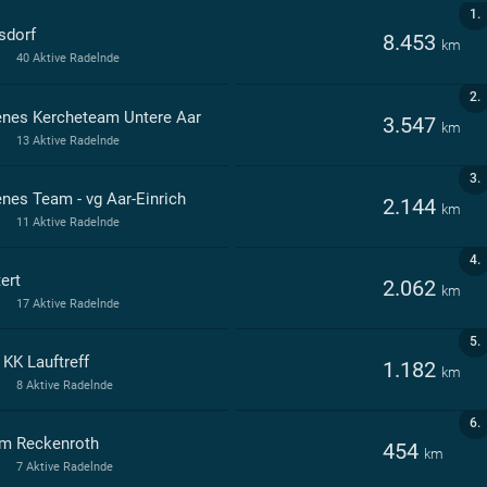
1.
sdorf
8.453
km
40 Aktive Radelnde
2.
enes Kercheteam Untere Aar
3.547
km
13 Aktive Radelnde
3.
enes Team - vg Aar-Einrich
2.144
km
11 Aktive Radelnde
4.
ert
2.062
km
17 Aktive Radelnde
5.
 KK Lauftreff
1.182
km
8 Aktive Radelnde
6.
m Reckenroth
454
km
7 Aktive Radelnde