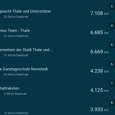
3.
gwacht Thale und Unterstützer
7.108
km
20 Aktive Radelnde
4.
enes Team - Thale
6.685
km
27 Aktive Radelnde
5.
Feuerwehren der Stadt Thale und Unterstützer
6.669
km
31 Aktive Radelnde
6.
ie Ganztagsschule Neinstedt
4.238
km
34 Aktive Radelnde
7.
haltraketen
4.125
km
6 Aktive Radelnde
8.
3.933
km
14 Aktive Radelnde