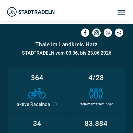
Op
ma
me
Thale im Landkreis Harz
STADTRADELN vom 03.06. bis 23.06.2026
364
4/28
aktive Radelnde
Parlamentarier*innen
34
83.884