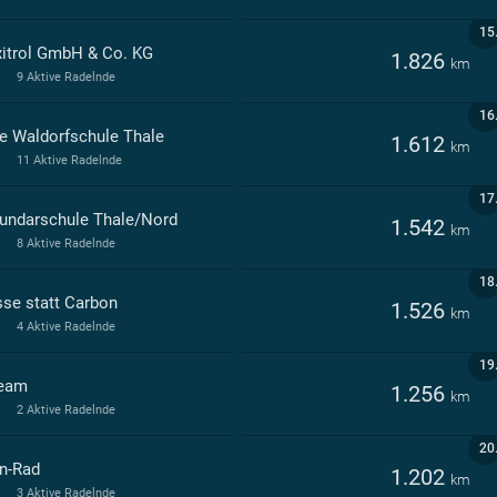
15
itrol GmbH & Co. KG
1.826
km
9 Aktive Radelnde
16
ie Waldorfschule Thale
1.612
km
11 Aktive Radelnde
17
undarschule Thale/Nord
1.542
km
8 Aktive Radelnde
18
se statt Carbon
1.526
km
4 Aktive Radelnde
19
eam
1.256
km
2 Aktive Radelnde
20
n-Rad
1.202
km
3 Aktive Radelnde