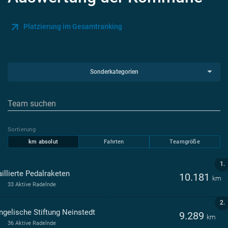
Platzierung im Gesamtranking
Sonderkategorien
Sortierung
km absolut
Fahrten
Teamgröße
1.
illierte Pedalraketen
10.181
km
33 Aktive Radelnde
2.
ngelische Stiftung Neinstedt
9.289
km
36 Aktive Radelnde