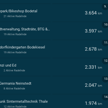
9.
epark/Bikeshop Bodetal
3.654
km
21 Aktive Radelnde
10
Stadtverwaltung, Stadträte, BTG & FAB Thale
3.597
km
19 Aktive Radelnde
11
dorfkindergarten Bodekiesel
2.678
km
19 Aktive Radelnde
12
nzi und Ed
2.331
km
2 Aktive Radelnde
13
Germania Neinstedt
2.047
km
8 Aktive Radelnde
14
unk Sintermetalltechnik Thale
1.974
km
12 Aktive Radelnde