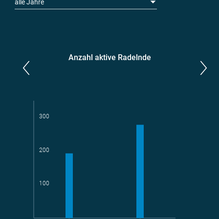
alle Jahre
Anzahl aktive Radelnde
Parlamentarier*innen
aktive Radelnde
300
200
Teams
geradelte km
100