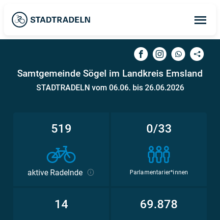
Op
ma
me
Samtgemeinde Sögel im Landkreis Emsland
STADTRADELN vom 06.06. bis 26.06.2026
519
0/33
aktive Radelnde
Parlamentarier*innen
14
69.878