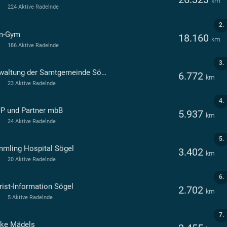
km
224 Aktive Radelnde
2.
m-Gym
18.160
km
186 Aktive Radelnde
3.
Verwaltung der Samtgemeinde Sögel
6.772
km
23 Aktive Radelnde
4.
P und Partner mbB
5.937
km
24 Aktive Radelnde
5.
mling Hospital Sögel
3.402
km
20 Aktive Radelnde
6.
rist-Information Sögel
2.702
km
5 Aktive Radelnde
7.
ike Mädels