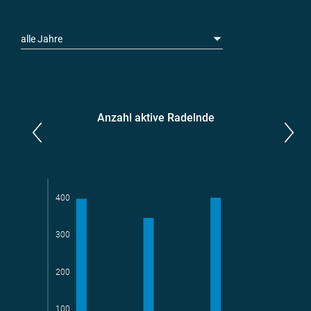
alle Jahre
Anzahl aktive Radelnde
Parlamentarier*innen
aktive Radelnde
400
300
Teams
geradelte km
200
100