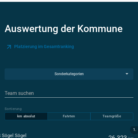
Auswertung der Kommune
Platzierung im Gesamtranking
Sonderkategorien
Sortierung
km absolut
Fahrten
Teamgröße
1.
 Sögel Sögel
26.323