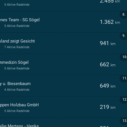
2.455
km
5 Aktive Radelnde
8.
enes Team - SG Sögel
1.362
km
5 Aktive Radelnde
9.
land zeigt Gesicht
941
km
7 Aktive Radelnde
10
nmedizin Sögel
662
km
5 Aktive Radelnde
11
y u. Biesenbaum
649
km
4 Aktive Radelnde
12
ppen Holzbau GmbH
219
km
5 Aktive Radelnde
13
ilie Mertens - Henke