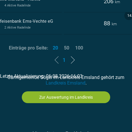
206
km
4 Aktive Radelnde
14
ffeisenbank Ems-Vechte eG
88
km
2 Aktive Radelnde
Einträge pro Seite:
20
50
100
1
Letzte Aktualisierung: 06.08.2026 16:03
Samtgemeinde Sögel im Landkreis Emsland gehört zum
Landkreis Emsland
.
Zur Auswertung im Landkreis