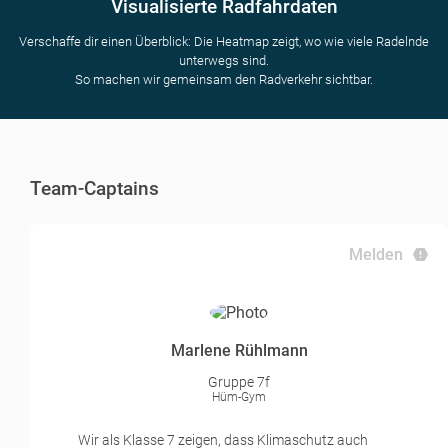
Visualisierte Radfahrdaten
Verschaffe dir einen Überblick: Die Heatmap zeigt, wo wie viele Radelnde
unterwegs sind.
So machen wir gemeinsam den Radverkehr sichtbar.
Team-Captains
Melden
Marlene Rühlmann
Gruppe 7f
Hüm-Gym
Wir als Klasse 7 zeigen, dass Klimaschutz auch