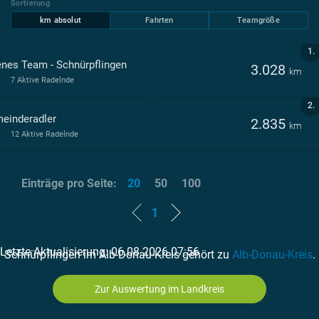
Sortierung
km absolut
Fahrten
Teamgröße
1.
enes Team - Schnürpflingen
3.028
km
7 Aktive Radelnde
2.
einderadler
2.835
km
12 Aktive Radelnde
Einträge pro Seite:
20
50
100
1
Letzte Aktualisierung: 06.08.2026 07:56
Schnürpflingen im Alb-Donau-Kreis gehört zu
Alb-Donau-Kreis
.
Zur Auswertung im Landkreis