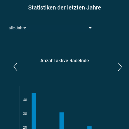
Statistiken der letzten Jahre
alle Jahre
Anzahl aktive Radelnde
Parlamentarier*innen
aktive Radelnde
40
30
Teams
geradelte km
20