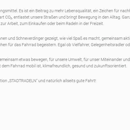
gsmittel. Es ist ein Beitrag zu mehr Lebensqualität, ein Zeichen für nachh
art CO₂, entlastet unsere Straßen und bringt Bewegung in den Alltag. Ga
zur Arbeit, zum Einkaufen oder beim Radeln in der Freizeit.
nnen und Schneverdinger gezeigt, wie viel Spaß es macht, gemeinsam aktiv
für das Fahrrad begeistern. Egal ob Vielfahrer, Gelegenheitsradler oder
s gemeinsam etwas bewegen, für unsere Umwelt, für unser Miteinander und 
em Fahrrad mobil ist, klimafreundlich, gesund und zukunftsorientiert.
tion „STADTRADELN“ und natürlich allseits gute Fahrt!