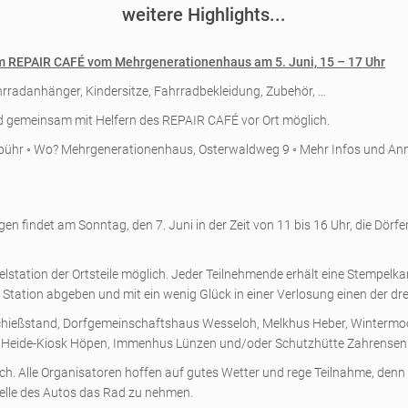
weitere Highlights...
m REPAIR CAFÉ vom Mehrgenerationenhaus am 5. Juni, 15 – 17 Uhr
ahrradanhänger, Kindersitze, Fahrradbekleidung, Zubehör, …
d gemeinsam mit Helfern des REPAIR CAFÉ vor Ort möglich.
dgebühr ◦ Wo? Mehrgenerationenhaus, Osterwaldweg 9 ◦ Mehr Infos und A
indet am Sonntag, den 7. Juni in der Zeit von 11 bis 16 Uhr, die Dörfe
pelstation der Ortsteile möglich. Jeder Teilnehmende erhält eine Stempelkar
n Station abgeben und mit ein wenig Glück in einer Verlosung einen der dr
chießstand, Dorfgemeinschaftshaus Wesseloh, Melkhus Heber, Wintermoor 
n, Heide-Kiosk Höpen, Immenhus Lünzen und/oder Schutzhütte Zahrensen 
ich. Alle Organisatoren hoffen auf gutes Wetter und rege Teilnahme, denn d
lle des Autos das Rad zu nehmen.