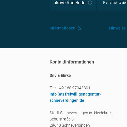
aktive Radelnde
Parlamentarier
Informationen
Hinweise
Kontaktinformationen
Silvia Ehrke
Tel.: +49 160 97043391
info (a
t) freiwilligenagentur-
schneverdingen.de
Stadt Schneverdingen im Heidekreis
Schulstraße 3
29640 Schneverdingen