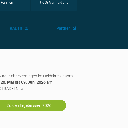
Fahrten
t CO
-Vermeidung
2
RADar!
Partner
Stadt Schneverdingen im Heidekreis nahm
m
20. Mai bis 09. Juni 2026
am
TRADELN teil.
Zu den Ergebnissen 2026