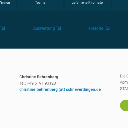
*innen
Teams
gefahrene Kilometer
Auswertung
Historie
Die 
Christine Behrenberg
vo
Tel.: +49 5191 93120
STAD
christine.behrenberg (a
t) schneverdingen.de