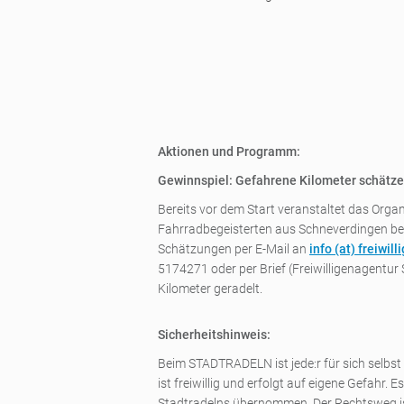
Aktionen und Programm:
Gewinnspiel: Gefahrene Kilometer schätzen
Bereits vor dem Start veranstaltet das Orga
Fahrradbegeisterten aus Schneverdingen bei
Schätzungen per E-Mail an
info (a
t) freiwi
5174271 oder per Brief (Freiwilligenagent
Kilometer geradelt.
Sicherheitshinweis:
Beim STADTRADELN ist jede:r für sich selbs
ist freiwillig und erfolgt auf eigene Gefah
Stadtradelns übernommen. Der Rechtsweg i