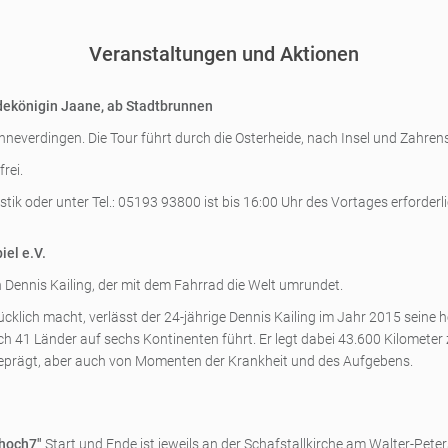
Veranstaltungen und Aktionen
dekönigin Jaane, ab Stadtbrunnen
neverdingen. Die Tour führt durch die Osterheide, nach Insel und Zahren
rei.
ik oder unter Tel.: 05193 93800 ist bis 16:00 Uhr des Vortages erforderli
iel e.V.
 Dennis Kailing, der mit dem Fahrrad die Welt umrundet.
ücklich macht, verlässt der 24-jährige Dennis Kailing im Jahr 2015 seine
rch 41 Länder auf sechs Kontinenten führt. Er legt dabei 43.600 Kilometer 
prägt, aber auch von Momenten der Krankheit und des Aufgebens.
 hoch7"
Start und Ende ist jeweils an der Schafstallkirche am Walter-Peter