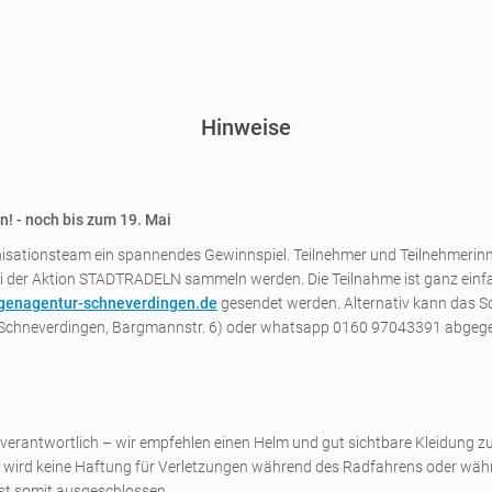
Hinweise
! - noch bis zum 19. Mai
nisationsteam ein spannendes Gewinnspiel. Teilnehmer und Teilnehmerinn
 der Aktion STADTRADELN sammeln werden. Die Teilnahme ist ganz einfac
lligenagentur-schneverdingen.de
gesendet werden. Alternativ kann das S
ur Schneverdingen, Bargmannstr. 6) oder whatsapp 0160 97043391 abgeg
t verantwortlich – wir empfehlen einen Helm und gut sichtbare Kleidung
r. Es wird keine Haftung für Verletzungen während des Radfahrens oder wä
st somit ausgeschlossen.