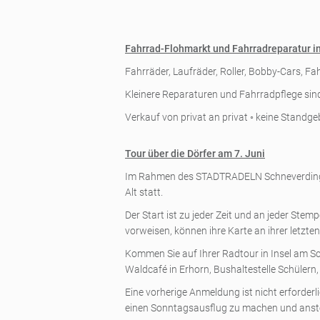
Fahrrad-Flohmarkt und Fahrradreparatur i
Fahrräder, Laufräder, Roller, Bobby-Cars, F
Kleinere Reparaturen und Fahrradpflege sin
Verkauf von privat an privat ◦ keine Stan
Tour über die Dörfer am 7. Juni
Im Rahmen des STADTRADELN Schneverdingen f
Alt statt.
Der Start ist zu jeder Zeit und an jeder Stem
vorweisen, können ihre Karte an ihrer letzte
Kommen Sie auf Ihrer Radtour in Insel am S
Waldcafé in Erhorn, Bushaltestelle Schüler
Eine vorherige Anmeldung ist nicht erforderl
einen Sonntagsausflug zu machen und anste