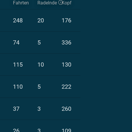
Fahrten
Radelnde
Kopf
248
20
176
74
5
336
115
10
130
110
5
222
37
3
260
26
3
109