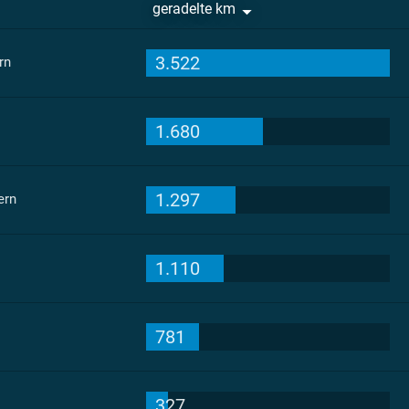
geradelte km
3.522
rn
1.680
1.297
ern
1.110
781
327