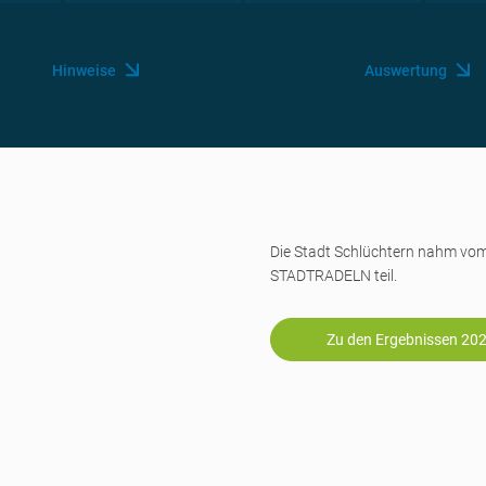
Hinweise
Auswertung
Die Stadt Schlüchtern nahm vo
STADTRADELN teil.
Zu den Ergebnissen 20