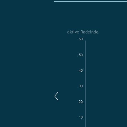
aktive Radelnde
60
Parl
aktive Radelnde
50
40
30
20
10