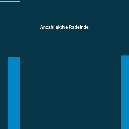
Anzahl aktive Radelnde
amentarier*innen
Teams
geradelte k