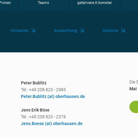
*innen
Teams
gefahrene Kilometer
Hinweise
Auswertung
Historie
Die
Peter Bublitz
Mai
Tel.: +49 208 825 - 2985
Peter.Bublitz (a
t) oberhausen.de
Jens Erik Böse
Tel.: +49 208 825 - 2376
Jens.Boese (a
t) oberhausen.de