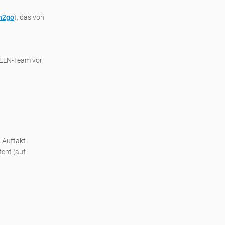
n2go
), das von
DELN-Team vor
 Auftakt-
teht (auf