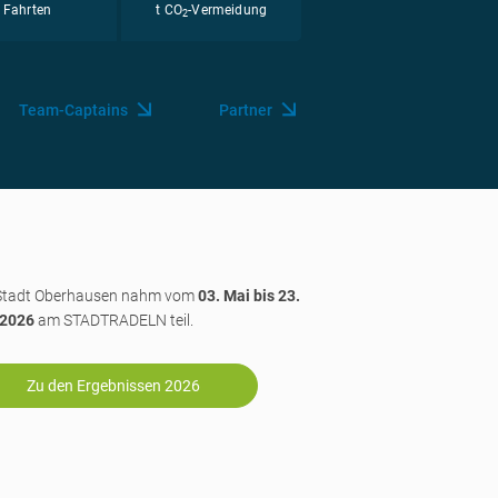
Fahrten
t CO
-Vermeidung
2
Team-Captains
Partner
 Stadt Oberhausen nahm vom
03. Mai bis 23.
 2026
am STADTRADELN teil.
Zu den Ergebnissen 2026