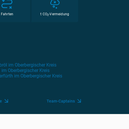
Fahrten
t CO
-Vermeidung
2
röl im Oberbergischer Kreis
 im Oberbergischer Kreis
rfürth im Oberbergischer Kreis
ie
Team-Captains