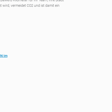
ewerb Kilometer für Ihr Team, Ihre Stadt
 wird, vermeidet CO2 und ist damit ein
LN im