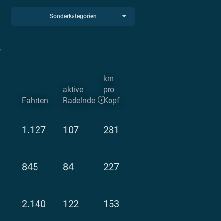
Sonderkategorien
km
aktive
pro
Fahrten
Radelnde
Kopf
1.127
107
281
845
84
227
2.140
122
153