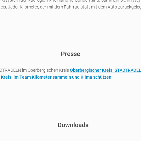
ktsystem der Radregion Rheinland verbunden sind. Sammeln Sie im Wettb
s. Jeder Kilometer, der mit dem Fahrrad statt mit dem Auto zurückgelegt
Presse
ADTRADELN im Oberbergischen Kreis
Oberbergischer Kreis: STADTRADE
 Kreis: im Team Kilometer sammeln und Klima schützen
Downloads