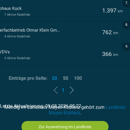
7.
ohaus Kuck
1.397
km
7 Aktive Radelnde
8.
Malerfachbetrieb Otmar Klein GmbH
762
km
4 Aktive Radelnde
9.
VDVs
366
km
3 Aktive Radelnde
Einträge pro Seite:
20
50
100
1
Letzte Aktualisierung: 09.08.2026 05:22
Mendig im Landkreis Mayen-Koblenz gehört zum
Landkreis
Mayen-Koblenz
.
Zur Auswertung im Landkreis