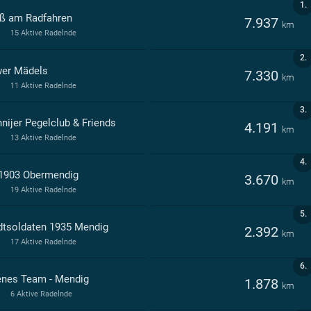
1.
ß am Radfahren
7.937
km
15 Aktive Radelnde
2.
er Mädels
7.330
km
11 Aktive Radelnde
3.
nijer Pegelclub & Friends
4.191
km
13 Aktive Radelnde
4.
1903 Obermendig
3.670
km
19 Aktive Radelnde
5.
dtsoldaten 1935 Mendig
2.392
km
17 Aktive Radelnde
6.
enes Team - Mendig
1.878
km
6 Aktive Radelnde