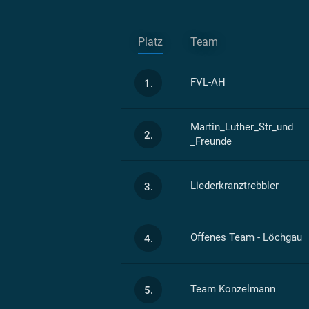
Platz
Team
FVL-AH
1.
Martin_Luther_Str_und
2.
_Freunde
Liederkranztrebbler
3.
Offenes Team - Löchgau
4.
Team Konzelmann
5.