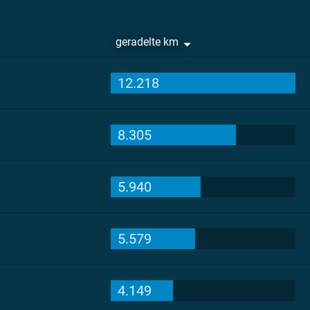
geradelte km
12.218
8.305
5.940
5.579
4.149