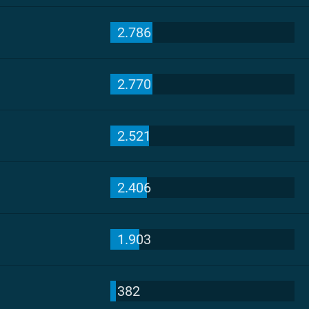
2.786
2.770
2.521
2.406
1.903
382