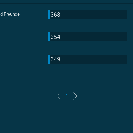
368
nd Freunde
354
349
1