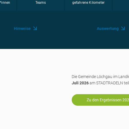
*innen
Teams
gefahrene Kilometer
Hinweise
Auswertung
Die Gemeinde Löchgau im Land
Juli 2026
am STADTRADELN teil
Zu den Ergebnissen 20