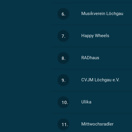
Musikverein Löchgau
6.
Happy Wheels
7.
RADhaus
8.
CVJM Löchgau e.V.
9.
Ulika
10.
Mittwochsradler
11.