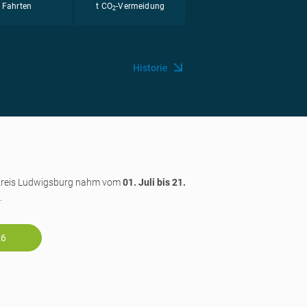
Fahrten
t CO
-Vermeidung
2
Historie
kreis Ludwigsburg nahm vom
01. Juli bis 21.
.
26