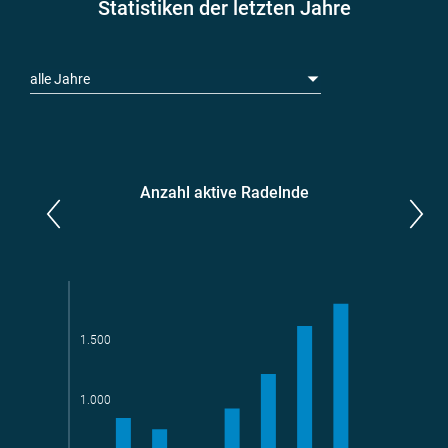
Statistiken der letzten Jahre
alle Jahre
Anzahl aktive Radelnde
Parlamentarier*innen
aktive Radelnde
1.500
Teams
geradelte km
1.000