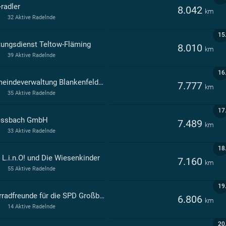
radler
8.042
km
32 Aktive Radelnde
15
tungsdienst Teltow-Fläming
8.010
km
39 Aktive Radelnde
16
Gemeindeverwaltung Blankenfelde-Mahlow
7.777
km
35 Aktive Radelnde
17
essbach GmbH
7.489
km
33 Aktive Radelnde
18
 L.i.n.O! und Die Wiesenkinder
7.160
km
55 Aktive Radelnde
19
Fahrradfreunde für die SPD Großbeeren
6.806
km
14 Aktive Radelnde
20