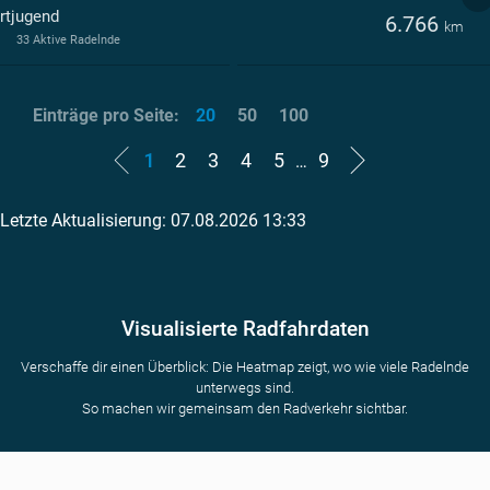
rtjugend
6.766
km
33 Aktive Radelnde
Einträge pro Seite:
20
50
100
1
2
3
4
5
9
…
Letzte Aktualisierung: 07.08.2026 13:33
Visualisierte Radfahrdaten
Verschaffe dir einen Überblick: Die Heatmap zeigt, wo wie viele Radelnde
unterwegs sind.
So machen wir gemeinsam den Radverkehr sichtbar.