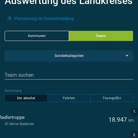
Auswertung des Landkreises
Platzierung im Gesamtranking
Kommunen
Teams
Sonderkategorien
Sortierung
km absolut
Fahrten
Teamgröße
1.
Radlertruppe
18.947
km
47 Aktive Radelnde
2.