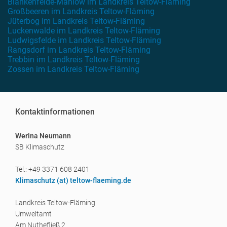
Blankenfelde-Mahlow im Landkreis Teltow-Fläming
Großbeeren im Landkreis Teltow-Fläming
Jüterbog im Landkreis Teltow-Fläming
Luckenwalde im Landkreis Teltow-Fläming
Ludwigsfelde im Landkreis Teltow-Fläming
Rangsdorf im Landkreis Teltow-Fläming
Trebbin im Landkreis Teltow-Fläming
Zossen im Landkreis Teltow-Fläming
Kontaktinformationen
Werina Neumann
SB Klimaschutz
Tel.: +49 3371 608 2401
Klimaschutz (a
t) teltow-flaeming.de
Landkreis Teltow-Fläming
Umweltamt
Am Nuthefließ 2