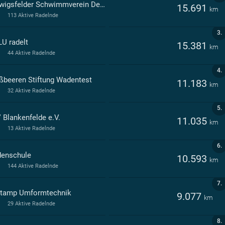
Ludwigsfelder Schwimmverein Delphin 1990
15.691
km
113 Aktive Radelnde
3.
U radelt
15.381
km
44 Aktive Radelnde
4.
ßbeeren Stiftung Wadentest
11.183
km
32 Aktive Radelnde
5.
 Blankenfelde e.V.
11.035
km
13 Aktive Radelnde
6.
denschule
10.593
km
144 Aktive Radelnde
7.
tamp Umformtechnik
9.077
km
29 Aktive Radelnde
8.