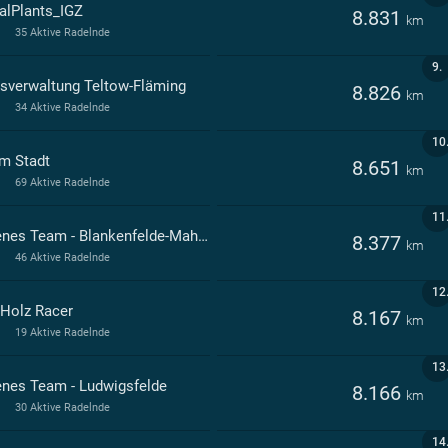
alPlants_IGZ
8.831
km
35 Aktive Radelnde
9.
isverwaltung Teltow-Fläming
8.826
km
34 Aktive Radelnde
10
m Stadt
8.651
km
69 Aktive Radelnde
11
Offenes Team - Blankenfelde-Mahlow
8.377
km
46 Aktive Radelnde
12
-Holz Racer
8.167
km
19 Aktive Radelnde
13
enes Team - Ludwigsfelde
8.166
km
30 Aktive Radelnde
14