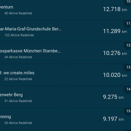
10
ventum
12.718
km
40 Aktive Radelnde
11
Oskar-Maria-Graf-Grundschule Berg in Aufkirchen Berg
11.289
km
122 Aktive Radelnde
12
Kreissparkasse München Starnberg Ebersberg
10.276
km
34 Aktive Radelnde
13
: we.create.miles
10.020
km
22 Aktive Radelnde
14
erwehr Berg
9.275
km
31 Aktive Radelnde
15
Inning
9.197
km
23 Aktive Radelnde