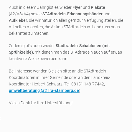
Auch in diesem Jahr gibt es wieder
Flyer
und
Plakate
(A2/A3/A4) sowie
STAdtradeln-Erkennungsbänder
und
Aufkleber
, die wir natürlich allen gern zur Verfügung stellen, die
mithelfen möchten, die Aktion STAdtradeln im Landkreis noch
bekannter zu machen.
Zudem gibt’s auch wieder
Stadtradeln-Schablonen (mit
Sprühkreide),
mit denen man das STAdtradeln auch auf etwas
kreativere Weise bewerben kann.
Bei Interesse wenden Sie sich bitte an die STAdtradeln-
Koordinatoren in Ihrer Gemeinde oder an den Landkreis-
Koordinator Herbert Schwarz (Tel. 08151 148-77442,
umweltberatung (a
t) lra-starnberg.de
).
Vielen Dank für Ihre Unterstützung!