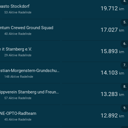
4.
asto Stockdorf
19.712
km
53 Aktive Radelnde
5.
ntum Crewed Ground Squad
17.027
km
40 Aktive Radelnde
6.
 it Starnberg e.V.
15.893
km
29 Aktive Radelnde
7.
Christian-Morgenstern-Grundschule Herrsching a.Ammersee
14.103
km
148 Aktive Radelnde
8.
Kneippverein Starnberg und Freunde
13.283
km
57 Aktive Radelnde
9.
NE-OPTO-Radlteam
12.892
km
45 Aktive Radelnde