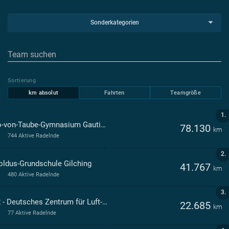
Sonderkategorien
Sortierung
km absolut
Fahrten
Teamgröße
1.
Otto-von-Taube-Gymnasium Gauting
78.130
km
744 Aktive Radelnde
2.
oldus-Grundschule Gilching
41.767
km
480 Aktive Radelnde
3.
DLR - Deutsches Zentrum für Luft- und Raumfahrt
22.685
km
77 Aktive Radelnde