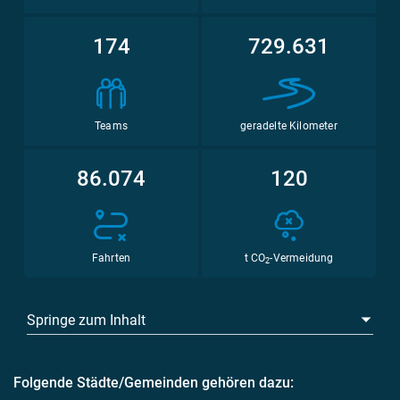
174
729.631
Teams
geradelte Kilometer
86.074
120
Fahrten
t CO
-Vermeidung
2
Springe zum Inhalt
Folgende Städte/Gemeinden gehören dazu: