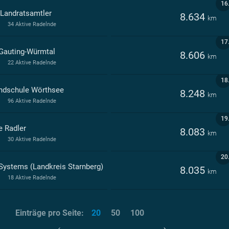
16
 Landratsamtler
8.634
km
34 Aktive Radelnde
17
Gauting-Würmtal
8.606
km
22 Aktive Radelnde
18
ndschule Wörthsee
8.248
km
96 Aktive Radelnde
19
e Radler
8.083
km
30 Aktive Radelnde
20
Systems (Landkreis Starnberg)
8.035
km
18 Aktive Radelnde
Einträge pro Seite:
20
50
100