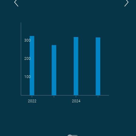
Parlamentarier*innen
aktive Radelnde
300
Teams
geradelte km
200
100
2022
2024
t CO
-Vermeidung
2