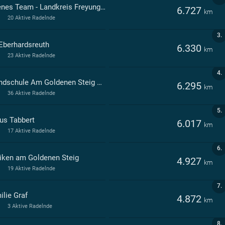
Offenes Team - Landkreis Freyung-Grafenau
6.727
km
20 Aktive Radelnde
3.
Eberhardsreuth
6.330
km
23 Aktive Radelnde
4.
Grundschule Am Goldenen Steig Röhrnbach
6.295
km
36 Aktive Radelnde
5.
us Tabbert
6.017
km
17 Aktive Radelnde
6.
niken am Goldenen Steig
4.927
km
19 Aktive Radelnde
7.
ilie Graf
4.872
km
3 Aktive Radelnde
8.