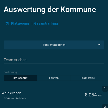
Auswertung der Kommune
Platzierung im Gesamtranking
Sonderkategorien
Sortierung
km absolut
Fahrten
Teamgröße
1.
 Waldkirchen
8.054
km
37 Aktive Radelnde
2.