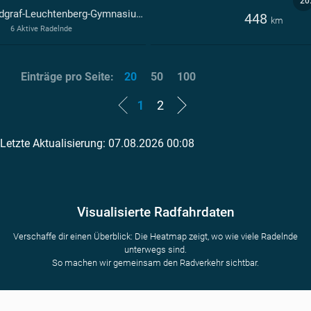
20
Landgraf-Leuchtenberg-Gymnasium Grafenau
448
km
6 Aktive Radelnde
Einträge pro Seite:
20
50
100
1
2
Letzte Aktualisierung: 07.08.2026 00:08
Visualisierte Radfahrdaten
Verschaffe dir einen Überblick: Die Heatmap zeigt, wo wie viele Radelnde
unterwegs sind.
So machen wir gemeinsam den Radverkehr sichtbar.