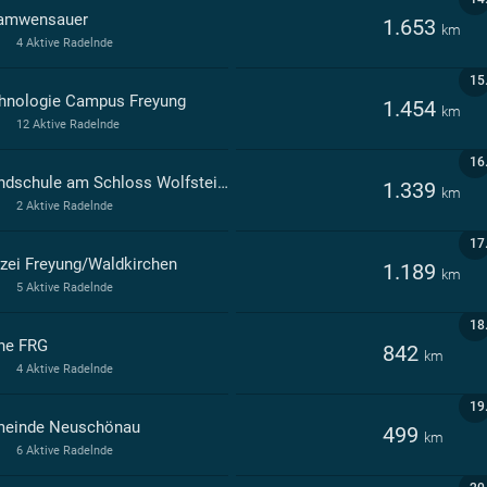
amwensauer
1.653
km
4 Aktive Radelnde
15
hnologie Campus Freyung
1.454
km
12 Aktive Radelnde
16
Grundschule am Schloss Wolfstein Freyung
1.339
km
2 Aktive Radelnde
17
izei Freyung/Waldkirchen
1.189
km
5 Aktive Radelnde
18
ne FRG
842
km
4 Aktive Radelnde
19
einde Neuschönau
499
km
6 Aktive Radelnde