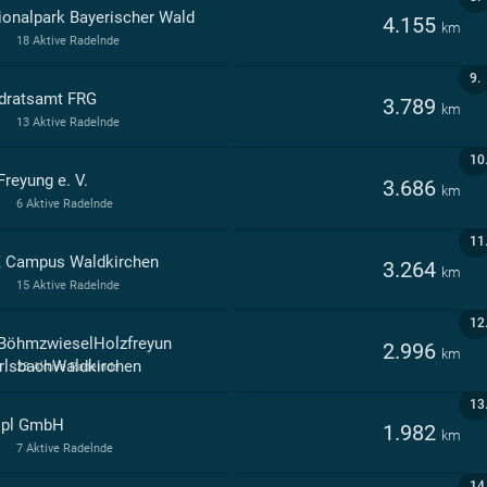
ionalpark Bayerischer Wald
4.155
km
18 Aktive Radelnde
9.
dratsamt FRG
3.789
km
13 Aktive Radelnde
10
Freyung e. V.
3.686
km
6 Aktive Radelnde
11
 Campus Waldkirchen
3.264
km
15 Aktive Radelnde
12
BöhmzwieselHolzfreyun
2.996
km
rlsbachWaldkirchen
23 Aktive Radelnde
13
ipl GmbH
1.982
km
7 Aktive Radelnde
14