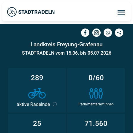
Op
ma
me
Landkreis Freyung-Grafenau
STADTRADELN vom 15.06. bis 05.07.2026
289
0/60
aktive Radelnde
Parlamentarier*innen
25
71.560