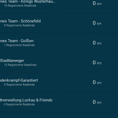
Offenes Team - Königs Wusterhausen
0
km
19 Registrierte Radelnde
enes Team - Schönefeld
0
km
9 Registrierte Radelnde
enes Team - Golßen
0
km
1 Registrierte Radelnde
 Stadtbeweger
0
km
15 Registrierte Radelnde
denkrampf-Garantiert
0
km
3 Registrierte Radelnde
dtverwaltung Luckau & Friends
0
km
0 Registrierte Radelnde