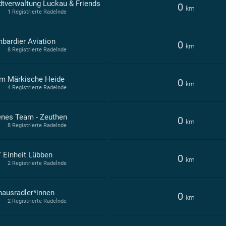
dtverwaltung Luckau & Friends
0
km
1 Registrierte Radelnde
bardier Aviation
0
km
8 Registrierte Radelnde
m Märkische Heide
0
km
4 Registrierte Radelnde
enes Team - Zeuthen
0
km
8 Registrierte Radelnde
 Einheit Lübben
0
km
2 Registrierte Radelnde
hausradler*innen
0
km
2 Registrierte Radelnde