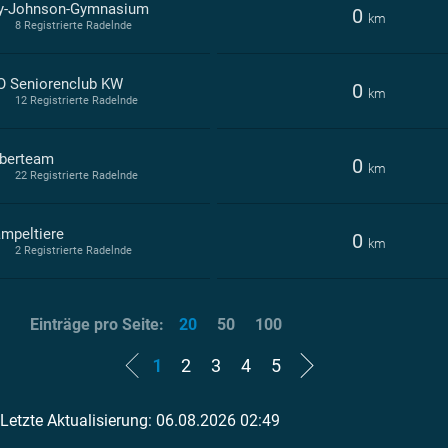
-Johnson-Gymnasium
0
km
8 Registrierte Radelnde
 Seniorenclub KW
0
km
12 Registrierte Radelnde
berteam
0
km
22 Registrierte Radelnde
ampeltiere
0
km
2 Registrierte Radelnde
Einträge pro Seite:
20
50
100
1
2
3
4
5
Letzte Aktualisierung: 06.08.2026 02:49