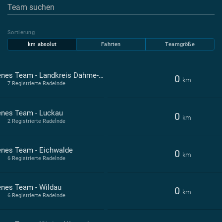
Sortierung
km absolut
Fahrten
Teamgröße
Offenes Team - Landkreis Dahme-Spreewald
0
km
7 Registrierte Radelnde
enes Team - Luckau
0
km
2 Registrierte Radelnde
enes Team - Eichwalde
0
km
6 Registrierte Radelnde
enes Team - Wildau
0
km
6 Registrierte Radelnde