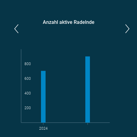
Anzahl aktive Radelnde
Parlamentarier*innen
aktive Radelnde
800
600
Teams
geradelte km
400
200
2024
t CO
-Vermeidung
2