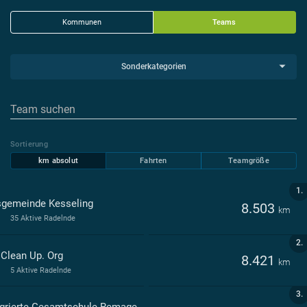
Kommunen
Teams
Sonderkategorien
Sortierung
km absolut
Fahrten
Teamgröße
1.
sgemeinde Kesseling
8.503
km
35 Aktive Radelnde
2.
 Clean Up. Org
8.421
km
5 Aktive Radelnde
3.