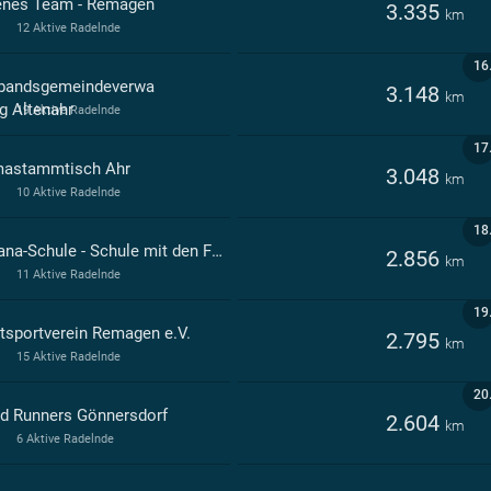
enes Team - Remagen
3.335
km
12 Aktive Radelnde
16
bandsgemeindeverwa
3.148
km
ng Altenahr
19 Aktive Radelnde
17
mastammtisch Ahr
3.048
km
10 Aktive Radelnde
18
Levana-Schule - Schule mit den Förderschwerpunkten ganzheitliche und motorische Entwicklung (Förderschule) Bad Neuenahr-Ahrweiler
2.856
km
11 Aktive Radelnde
19
tsportverein Remagen e.V.
2.795
km
15 Aktive Radelnde
20
d Runners Gönnersdorf
2.604
km
6 Aktive Radelnde