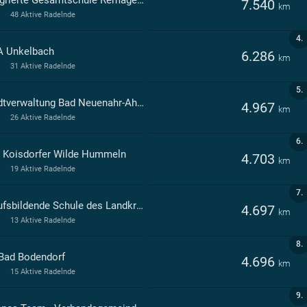
Integrierte Gesamtschule Remagen Remagen
7.540
km
48 Aktive Radelnde
4.
A Unkelbach
6.286
km
31 Aktive Radelnde
5.
Stadtverwaltung Bad Neuenahr-Ahrweiler
4.967
km
26 Aktive Radelnde
6.
a Koisdorfer Wilde Hummeln
4.703
km
19 Aktive Radelnde
7.
Berufsbildende Schule des Landkreises Ahrweiler Bad Neuenahr-Ahrweiler
4.697
km
13 Aktive Radelnde
8.
Bad Bodendorf
4.696
km
15 Aktive Radelnde
9.