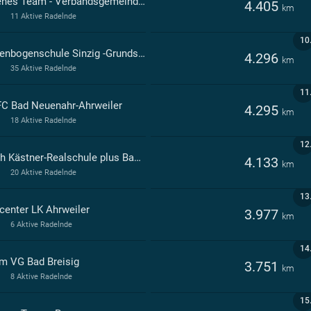
Offenes Team - Verbandsgemeinde Bad Breisig
4.405
km
11 Aktive Radelnde
10
Regenbogenschule Sinzig -Grundschule- Sinzig
4.296
km
35 Aktive Radelnde
11
C Bad Neuenahr-Ahrweiler
4.295
km
18 Aktive Radelnde
12
Erich Kästner-Realschule plus Bad Neuenahr-Ahrweiler - Integrative Realschule Bad Neuenahr-Ahrweiler
4.133
km
20 Aktive Radelnde
13
center LK Ahrweiler
3.977
km
6 Aktive Radelnde
14
m VG Bad Breisig
3.751
km
8 Aktive Radelnde
15