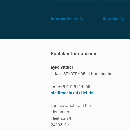
Informationen
Hinweise
Kontaktinformationen
Eyke Bittner
Lokale STADTRADELN Koordination
Tel.: +49 431 9014568
stadtradeln (a
t) kiel.de
Landeshauptstadt Kiel
Tiefbauamt
Fleethörn 9
24103 Kiel