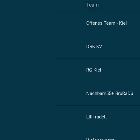
Team
Offenes Team - Kiel
DRK KV
RG Kiel
Nachbarn55+ BruRaDü
Lilli radelt