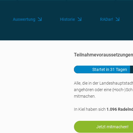
Auswertung
Historie
RADar!
Teilnahmevoraussetzunge
Startet in 31 Tagen
Alle, die in der Landeshauptstad
angehören oder eine
(Hoch-)Sch
mitmachen.
In Kiel haben sich
1.096 Radeln
Jetzt mitmachen!