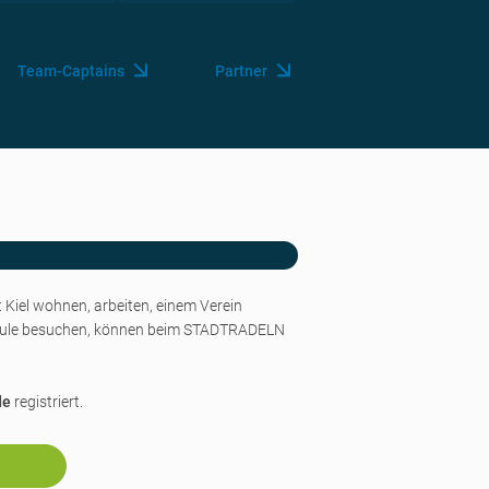
Team-Captains
Partner
n
t Kiel wohnen, arbeiten, einem Verein
ule
besuchen, können beim STADTRADELN
de
registriert.