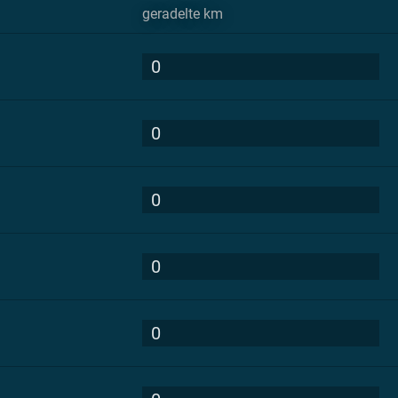
geradelte km
0
0
0
0
0