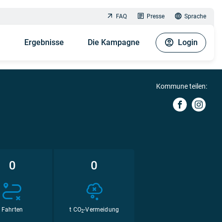
FAQ
Presse
Sprache
n
Ergebnisse
Die Kampagne
Login
Kommune teilen:
0
0
Fahrten
t CO
-Vermeidung
2