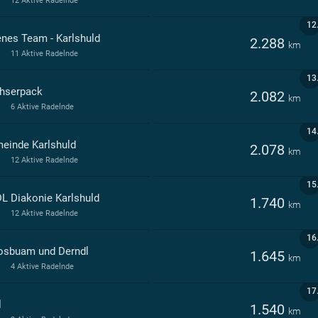
12 Aktive Radelnde
12
enes Team - Karlshuld
2.288
km
11 Aktive Radelnde
13
hserpack
2.082
km
6 Aktive Radelnde
14
einde Karlshuld
2.078
km
12 Aktive Radelnde
15
L Diakonie Karlshuld
1.740
km
12 Aktive Radelnde
16
sbuam und Derndl
1.645
km
4 Aktive Radelnde
17
l
1.540
km