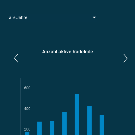
alle Jahre
Anzahl aktive Radelnde
Parlamentarier*innen
aktive Radelnde
600
400
Teams
geradelte km
200