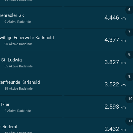
6.
renradler GK
4.446
km
9 Aktive Radelnde
7.
iwillige Feuerwehr Karlshuld
4.377
km
20 Aktive Radelnde
8.
 St. Ludwig
3.827
km
55 Aktive Radelnde
9.
tenfreunde Karlshuld
3.522
km
18 Aktive Radelnde
10
Txler
2.593
km
2 Aktive Radelnde
11
einderat
2.432
km