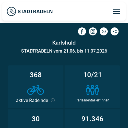
Op
ma
me
Karlshuld
STADTRADELN vom 21.06. bis 11.07.2026
368
10/21
aktive Radelnde
Parlamentarier*innen
30
91.346