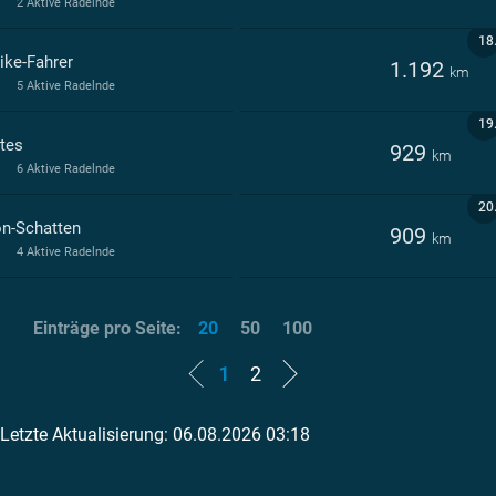
2 Aktive Radelnde
18
ike-Fahrer
1.192
km
5 Aktive Radelnde
19
tes
929
km
6 Aktive Radelnde
20
n-Schatten
909
km
4 Aktive Radelnde
Einträge pro Seite:
20
50
100
1
2
Letzte Aktualisierung: 06.08.2026 03:18