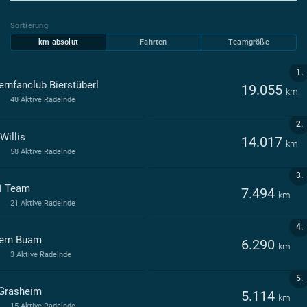
Sortierung
km absolut
Fahrten
Teamgröße
1.
ernfanclub Bierstüberl
19.055
km
48 Aktive Radelnde
2.
Willis
14.017
km
58 Aktive Radelnde
3.
i Team
7.494
km
21 Aktive Radelnde
4.
ern Buam
6.290
km
3 Aktive Radelnde
5.
Grasheim
5.114
km
15 Aktive Radelnde