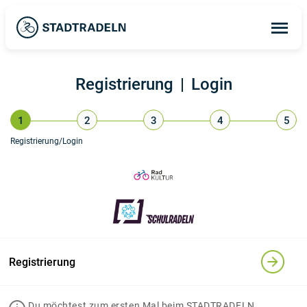
Op
ma
me
Registrierung
|
Login
1
2
3
4
5
Registrierung/
Login
Registrierung
Du möchtest zum ersten Mal beim STADTRADELN