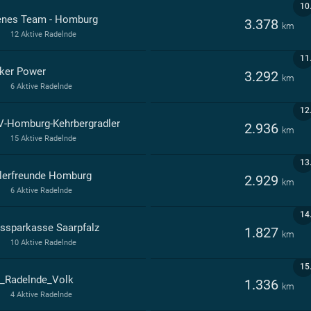
10
enes Team - Homburg
3.378
km
12 Aktive Radelnde
11
ker Power
3.292
km
6 Aktive Radelnde
12
-Homburg-Kehrbergradler
2.936
km
15 Aktive Radelnde
13
lerfreunde Homburg
2.929
km
6 Aktive Radelnde
14
issparkasse Saarpfalz
1.827
km
10 Aktive Radelnde
15
_Radelnde_Volk
1.336
km
4 Aktive Radelnde