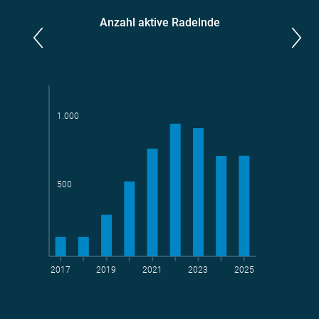
Anzahl aktive Radelnde
Parlamentarier*innen
aktive Radelnde
1.000
Teams
geradelte km
500
2017
2019
2021
2023
2025
t CO
-Vermeidung
2