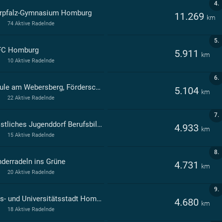
4.
rpfalz-Gymnasium Homburg
11.269
km
74 Aktive Radelnde
5.
C Homburg
5.911
km
10 Aktive Radelnde
6.
Schule am Webersberg, Förderschule körperliche und motorische Entwicklung Homburg
5.104
km
22 Aktive Radelnde
7.
Christliches Jugenddorf Berufsbildungswerk Homburg
4.933
km
15 Aktive Radelnde
8.
derradeln ins Grüne
4.731
km
20 Aktive Radelnde
9.
Kreis- und Universitätsstadt Homburg
4.680
km
18 Aktive Radelnde