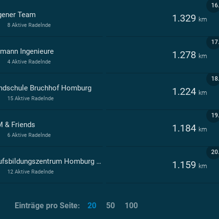
16
ener Team
1.329
km
8 Aktive Radelnde
17
mann Ingenieure
1.278
km
4 Aktive Radelnde
18
ndschule Bruchhof Homburg
1.224
km
15 Aktive Radelnde
19
 & Friends
1.184
km
6 Aktive Radelnde
20
Berufsbildungszentrum Homburg des Saarpfalz-Kreises Homburg
1.159
km
12 Aktive Radelnde
Einträge pro Seite:
20
50
100