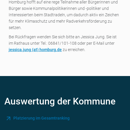
Homburg hofft auf eine rege Teilnahme aller Bürgerinnen und
Bürger sowie Kommunalpolitikerinnen und -politiker und
Interessierten beim Stadtradeln, um dadurch aktiv ein Zeichen
für mehr Klimaschutz und mehr Radverkehrsförderung zu
setzen.
Bei Rückfragen wenden Sie sich bitte an Jessica Jung. Sie ist
im Rathaus unter Tel.: 06841/101-108 oder per E-Mail unter
jessica.jung (a
t) homburg.de
zu erreichen.
Auswertung der Kommune
Platzierung im Gesamtranking