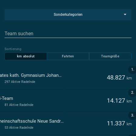
Sonderkategorien
Sortierung
km absolut
Fahrten
Teamgröße
1.
Privates kath. Gymnasium Johanneum Homburg
48.827
km
297 Aktive Radelnde
2.
-Team
14.127
km
81 Aktive Radelnde
3.
Gemeinschaftsschule Neue Sandrennbahn - Erbach Homburg
11.337
km
53 Aktive Radelnde