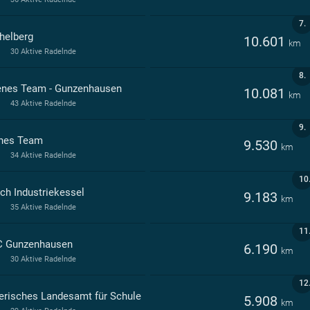
7.
helberg
10.601
km
30 Aktive Radelnde
8.
enes Team - Gunzenhausen
10.081
km
43 Aktive Radelnde
9.
nes Team
9.530
km
34 Aktive Radelnde
10
ch Industriekessel
9.183
km
35 Aktive Radelnde
11
C Gunzenhausen
6.190
km
30 Aktive Radelnde
12
erisches Landesamt für Schule
5.908
km