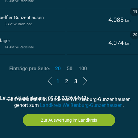
12 Aktive Radelnde
19
aeffler Gunzenhausen
4.085
km
8 Aktive Radelnde
20
lager
4.074
km
14 Aktive Radelnde
Einträge pro Seite:
20
50
100
1
2
3
Letzte Aktualisierung: 09.08.2026 14:42
Gunzenhausen im Landkreis Weißenburg-Gunzenhausen
gehört zum
Landkreis Weißenburg-Gunzenhausen
.
Zur Auswertung im Landkreis