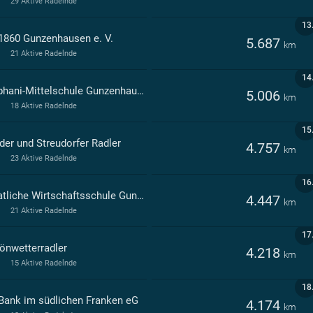
29 Aktive Radelnde
13
1860 Gunzenhausen e. V.
5.687
km
21 Aktive Radelnde
14
Stephani-Mittelschule Gunzenhausen
5.006
km
18 Aktive Radelnde
15
der und Streudorfer Radler
4.757
km
23 Aktive Radelnde
16
Staatliche Wirtschaftsschule Gunzenhausen
4.447
km
21 Aktive Radelnde
17
önwetterradler
4.218
km
15 Aktive Radelnde
18
Bank im südlichen Franken eG
4.174
km