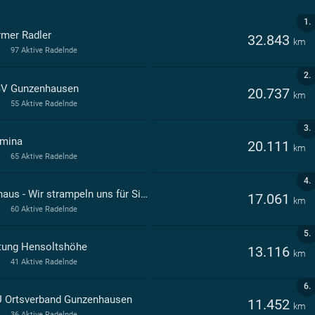
1.
mer Radler
32.843
km
97 Aktive Radelnde
2.
V Gunzenhausen
20.737
km
55 Aktive Radelnde
3.
mina
20.111
km
65 Aktive Radelnde
4.
Rathaus - Wir strampeln uns für Sie ab!
17.061
km
60 Aktive Radelnde
5.
ftung Hensoltshöhe
13.116
km
41 Aktive Radelnde
6.
 Ortsverband Gunzenhausen
11.452
km
36 Aktive Radelnde