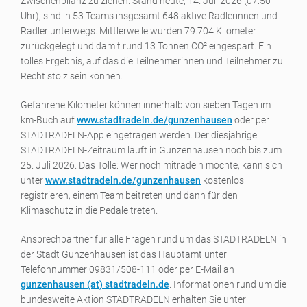
Zwischenbilanz zu ziehen. Stand heute, 14. Juli 2026 (07:50
Uhr), sind in 53 Teams insgesamt 648 aktive Radlerinnen und
Radler unterwegs. Mittlerweile wurden 79.704 Kilometer
zurückgelegt und damit rund 13 Tonnen CO² eingespart. Ein
tolles Ergebnis, auf das die Teilnehmerinnen und Teilnehmer zu
Recht stolz sein können.
Gefahrene Kilometer können innerhalb von sieben Tagen im
km-Buch auf
www.stadtradeln.de/gunzenhausen
oder per
STADTRADELN-App eingetragen werden. Der diesjährige
STADTRADELN-Zeitraum läuft in Gunzenhausen noch bis zum
25. Juli 2026. Das Tolle: Wer noch mitradeln möchte, kann sich
unter
www.stadtradeln.de/gunzenhausen
kostenlos
registrieren, einem Team beitreten und dann für den
Klimaschutz in die Pedale treten.
Ansprechpartner für alle Fragen rund um das STADTRADELN in
der Stadt Gunzenhausen ist das Hauptamt unter
Telefonnummer 09831/508-111 oder per E-Mail an
gunzenhausen (a
t) stadtradeln.de
. Informationen rund um die
bundesweite Aktion STADTRADELN erhalten Sie unter