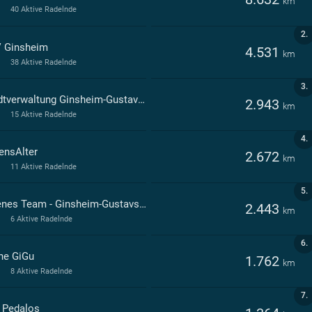
km
40 Aktive Radelnde
2.
 Ginsheim
4.531
km
38 Aktive Radelnde
3.
Stadtverwaltung Ginsheim-Gustavsburg
2.943
km
15 Aktive Radelnde
4.
ensAlter
2.672
km
11 Aktive Radelnde
5.
Offenes Team - Ginsheim-Gustavsburg
2.443
km
6 Aktive Radelnde
6.
ne GiGu
1.762
km
8 Aktive Radelnde
7.
 Pedalos