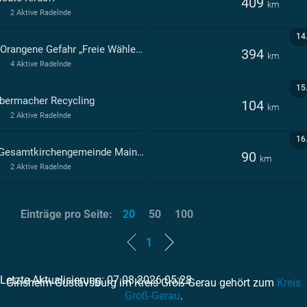
409
km
2 Aktive Radelnde
14
Die Orangene Gefahr „Freie Wähler GiGu e.V.
394
km
4 Aktive Radelnde
15
bermacher Recycling
104
km
2 Aktive Radelnde
16
Ev. Gesamtkirchengemeinde Mainspitze
90
km
2 Aktive Radelnde
Einträge pro Seite:
20
50
100
1
Letzte Aktualisierung: 07.08.2026 05:28
Ginsheim-Gustavsburg im Kreis Groß-Gerau gehört zum
Kreis
Groß-Gerau
.