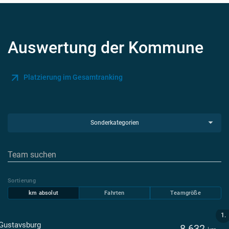
Auswertung der Kommune
Platzierung im Gesamtranking
Sonderkategorien
Sortierung
km absolut
Fahrten
Teamgröße
1.
Gustavsburg
8.632