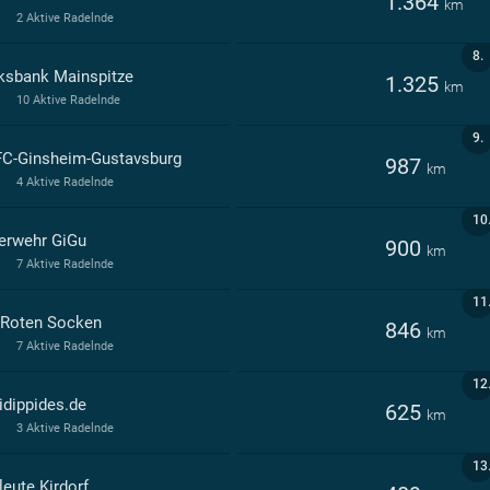
1.364
km
2 Aktive Radelnde
8.
ksbank Mainspitze
1.325
km
10 Aktive Radelnde
9.
C-Ginsheim-Gustavsburg
987
km
4 Aktive Radelnde
10
erwehr GiGu
900
km
7 Aktive Radelnde
11
 Roten Socken
846
km
7 Aktive Radelnde
12
idippides.de
625
km
3 Aktive Radelnde
13
leute Kirdorf