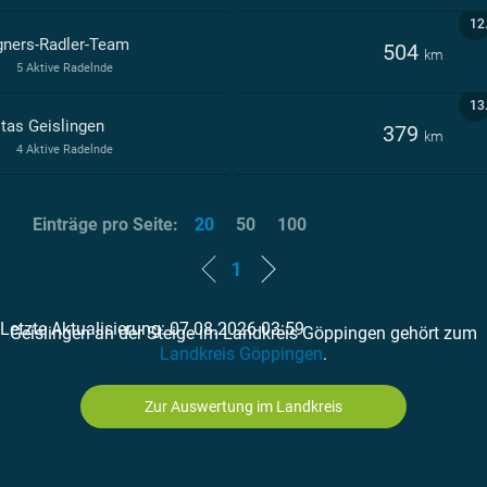
12
ners-Radler-Team
504
km
5 Aktive Radelnde
13
itas Geislingen
379
km
4 Aktive Radelnde
Einträge pro Seite:
20
50
100
1
Letzte Aktualisierung: 07.08.2026 03:59
Geislingen an der Steige im Landkreis Göppingen gehört zum
Landkreis Göppingen
.
Zur Auswertung im Landkreis