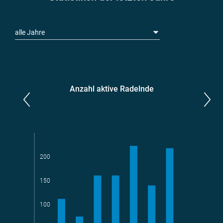
alle Jahre
Anzahl aktive Radelnde
Parlamentarier*innen
aktive Radelnde
200
150
Teams
geradelte km
100