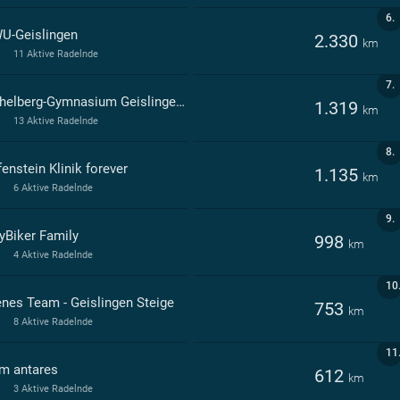
6.
U-Geislingen
2.330
km
11 Aktive Radelnde
7.
Michelberg-Gymnasium Geislingen an der Steige
1.319
km
13 Aktive Radelnde
8.
enstein Klinik forever
1.135
km
6 Aktive Radelnde
9.
yBiker Family
998
km
4 Aktive Radelnde
10
enes Team - Geislingen Steige
753
km
8 Aktive Radelnde
11
m antares
612
km
3 Aktive Radelnde