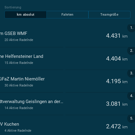
Sortierung
km absolut
Fahrten
Teamgröße
1.
am GSEB WMF
4.431
km
20 Aktive Radelnde
2.
ne Helfensteiner Land
4.404
km
15 Aktive Radelnde
3.
KiFaZ Martin Niemöller
4.195
km
30 Aktive Radelnde
4.
Stadtverwaltung Geislingen an der Steige
3.081
km
14 Aktive Radelnde
5.
V Kuchen
2.472
km
4 Aktive Radelnde