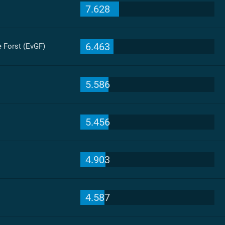
7.628
6.463
 Forst (EvGF)
5.586
5.456
4.903
4.587