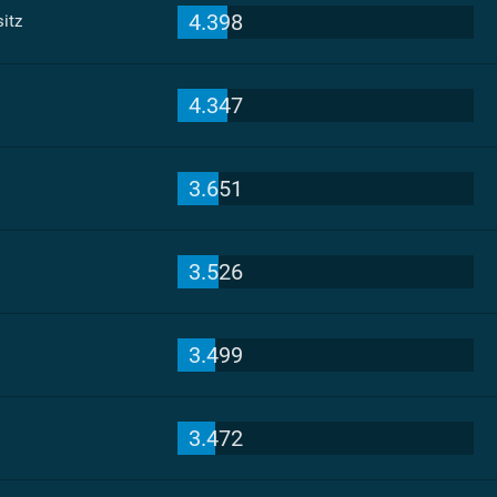
4.398
itz
4.347
3.651
3.526
3.499
3.472