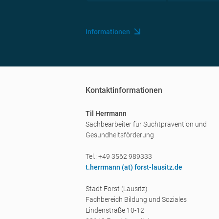
Informationen
Kontaktinformationen
Til Herrmann
Sachbearbeiter für Suchtprävention und
Gesundheitsförderung
Tel.: +49 3562 989333
t.herrmann (a
t) forst-lausitz.de
Stadt Forst (Lausitz)
Fachbereich Bildung und Soziales
Lindenstraße 10-12