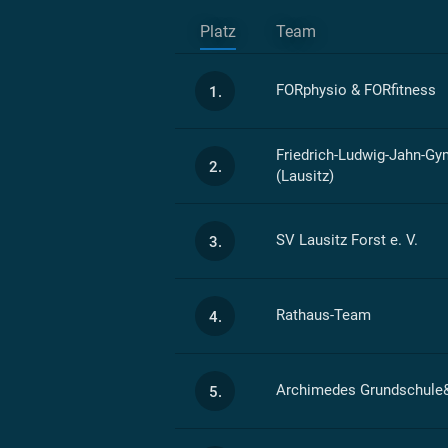
Platz
Team
FORphysio & FORfitness
1.
Friedrich-Ludwig-Jahn-G
2.
(Lausitz)
SV Lausitz Forst e. V.
3.
Rathaus-Team
4.
Archimedes Grundschule&
5.