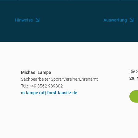
Hinweise
Auswertung
Die 
Michael Lampe
29. 
Sachbearbeiter Sport/Vereine/Ehrenamt
Tel.: +49 3562 989302
m.lampe (a
t) forst-lausitz.de