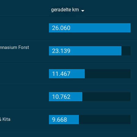
geradelte km
26.060
ymnasium Forst
23.139
11.467
10.762
9.668
 Kita