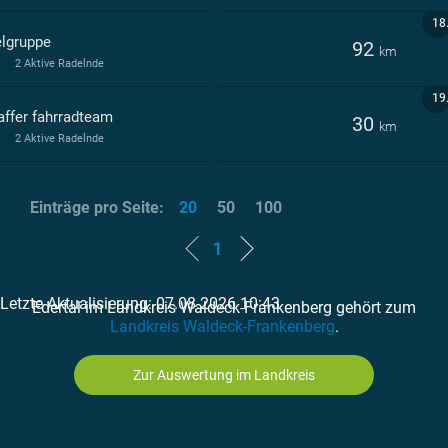
18
elgruppe
92
km
2 Aktive Radelnde
19
affer fahrradteam
30
km
2 Aktive Radelnde
Einträge pro Seite:
20
50
100
1
Letzte Aktualisierung: 07.08.2026 10:43
Edertal im Landkreis Waldeck-Frankenberg gehört zum
Landkreis Waldeck-Frankenberg
.
Zur Auswertung im Landkreis