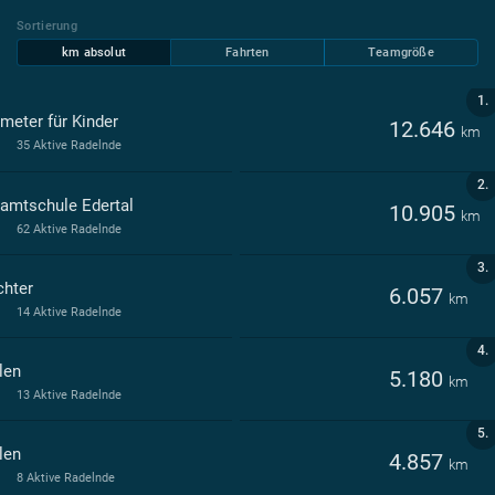
Sortierung
km absolut
Fahrten
Teamgröße
1.
ometer für Kinder
12.646
km
35 Aktive Radelnde
2.
amtschule Edertal
10.905
km
62 Aktive Radelnde
3.
ichter
6.057
km
14 Aktive Radelnde
4.
len
5.180
km
13 Aktive Radelnde
5.
len
4.857
km
8 Aktive Radelnde