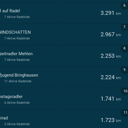
6.
l auf Radel
3.291
km
7 Aktive Radelnde
7.
WINDSCHATTEN
2.967
km
7 Aktive Radelnde
8.
izeitradler Mehlen
2.253
km
7 Aktive Radelnde
9.
fjugend Bringhausen
2.224
km
11 Aktive Radelnde
10
nstagsradler
1.741
km
6 Aktive Radelnde
11
irad
1.723
km
2 Aktive Radelnde