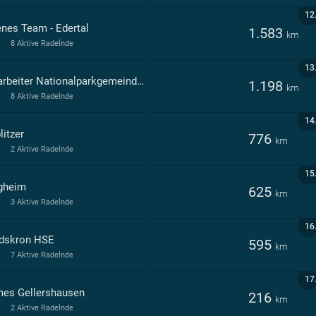
12
enes Team - Edertal
1.583
km
8 Aktive Radelnde
13
Mitarbeiter Nationalparkgemeinde Edertal
1.198
km
8 Aktive Radelnde
14
litzer
776
km
2 Aktive Radelnde
15
gheim
625
km
3 Aktive Radelnde
16
dskron HSE
595
km
7 Aktive Radelnde
17
mes Gellershausen
216
km
2 Aktive Radelnde