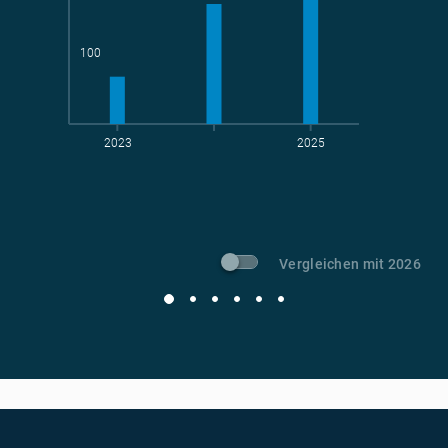
Teams
geradelte km
100
2023
2025
t CO
-Vermeidung
2
Vergleichen mit 2026