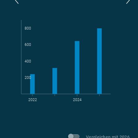
Parlamentarier*innen
aktive Radelnde
800
600
Teams
geradelte km
400
200
2022
2024
t CO
-Vermeidung
2
Vergleichen mit 2026