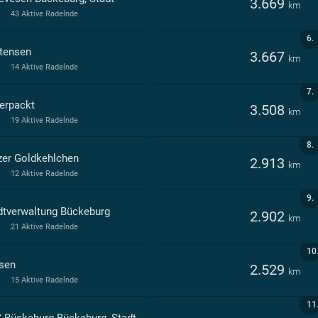
3.669
km
43 Aktive Radelnde
6.
tensen
3.667
km
14 Aktive Radelnde
7.
erpackt
3.508
km
19 Aktive Radelnde
8.
zer Goldkehlchen
2.913
km
12 Aktive Radelnde
9.
dtverwaltung Bückeburg
2.902
km
21 Aktive Radelnde
10
sen
2.529
km
15 Aktive Radelnde
11