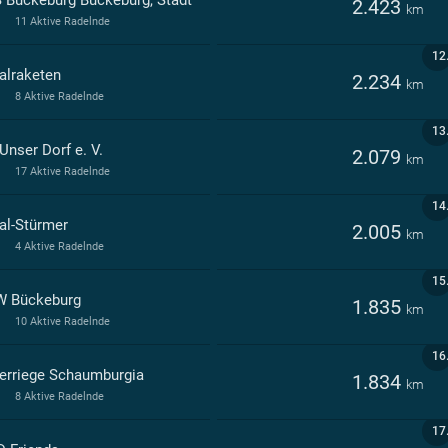
 Bückeburg Bückeburg, Stadt
2.423
km
11 Aktive Radelnde
12
alraketen
2.234
km
8 Aktive Radelnde
13
Unser Dorf e. V.
2.079
km
17 Aktive Radelnde
14
al-Stürmer
2.005
km
4 Aktive Radelnde
15
 Bückeburg
1.835
km
10 Aktive Radelnde
16
erriege Schaumburgia
1.834
km
8 Aktive Radelnde
17