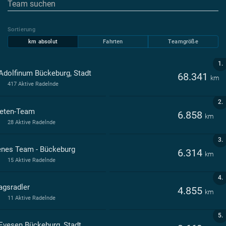
Sortierung
km absolut
Fahrten
Teamgröße
1.
Adolfinum Bückeburg, Stadt
68.341
km
417 Aktive Radelnde
2.
eten-Team
6.858
km
28 Aktive Radelnde
3.
enes Team - Bückeburg
6.314
km
15 Aktive Radelnde
4.
agsradler
4.855
km
11 Aktive Radelnde
5.
Evesen Bückeburg, Stadt