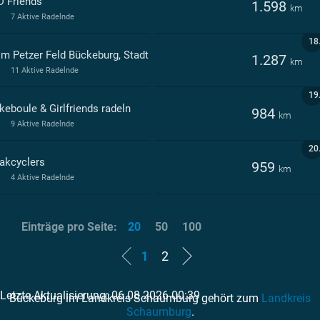
D Friends
1.598
km
7 Aktive Radelnde
18
Im Petzer Feld Bückeburg, Stadt
1.287
km
11 Aktive Radelnde
19
keboule & Girlfriends radeln
984
km
9 Aktive Radelnde
20
akcyclers
959
km
4 Aktive Radelnde
Einträge pro Seite:
20
50
100
1
2
Letzte Aktualisierung: 06.08.2026 00:39
Bückeburg im Landkreis Schaumburg gehört zum
Landkreis
Schaumburg
.