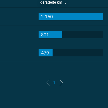
geradelte km
2.150
801
479
1