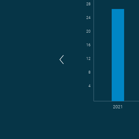
28
Parl
aktive Radelnde
24
20
16
12
8
4
2021