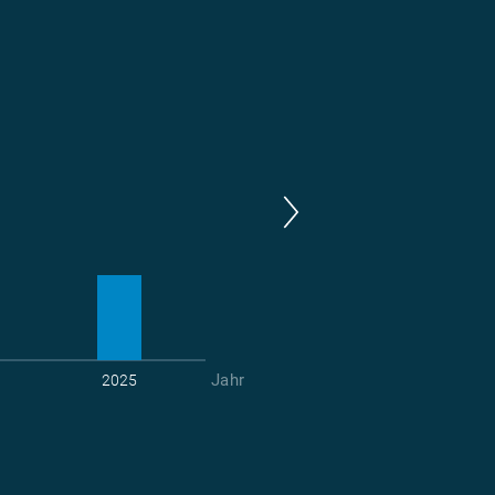
m
t CO
-Vermeidung
2
Jahr
2025