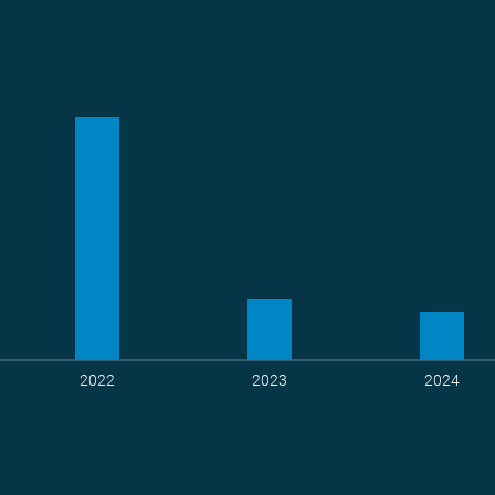
amentarier*innen
Teams
geradelte k
2022
2023
2024