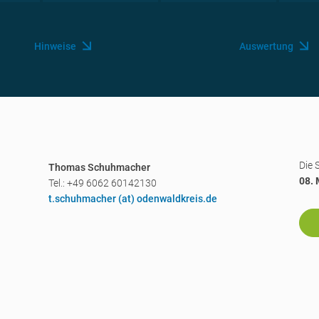
Hinweise
Auswertung
Die 
Thomas Schuhmacher
08. 
Tel.: +49 6062 60142130
t.schuhmacher (a
t) odenwaldkreis.de