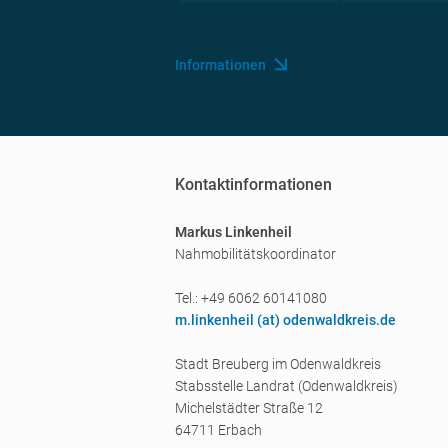
Informationen
Kontaktinformationen
Markus Linkenheil
Nahmobilitätskoordinator
Tel.: +49 6062 60141080
m.linkenheil (a
t) odenwaldkreis.de
Stadt Breuberg im Odenwaldkreis
Stabsstelle Landrat (Odenwaldkreis)
Michelstädter Straße 12
64711 Erbach