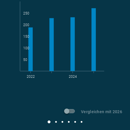
250
200
Teams
geradelte km
150
100
50
2022
2024
t CO
-Vermeidung
2
Vergleichen mit 2026