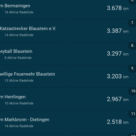
m Bermaringen
3.678
km
16 Aktive Radelnde
7.
Katzastrecker Blaustein e.V.
3.387
km
14 Aktive Radelnde
8.
eyball Blaustein
3.297
km
8 Aktive Radelnde
9.
iwillige Feuerwehr Blaustein
3.203
km
13 Aktive Radelnde
10
m Herrlingen
2.967
km
10 Aktive Radelnde
11
m Markbronn - Dietingen
2.518
km
14 Aktive Radelnde