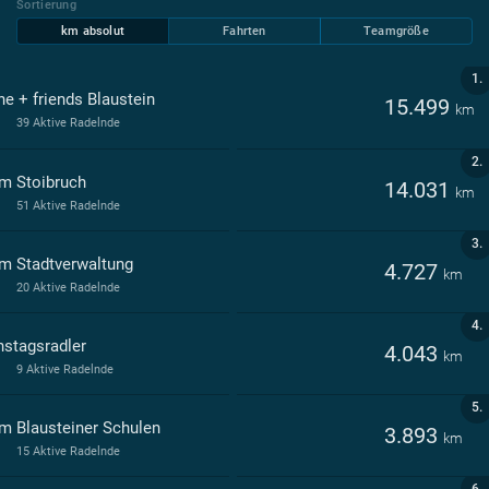
Sortierung
km absolut
Fahrten
Teamgröße
1.
ne + friends Blaustein
15.499
km
39 Aktive Radelnde
2.
m Stoibruch
14.031
km
51 Aktive Radelnde
3.
m Stadtverwaltung
4.727
km
20 Aktive Radelnde
4.
nstagsradler
4.043
km
9 Aktive Radelnde
5.
m Blausteiner Schulen
3.893
km
15 Aktive Radelnde
6.