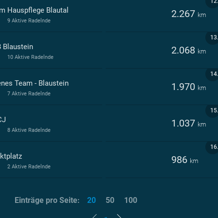
12
m Hauspflege Blautal
2.267
km
9 Aktive Radelnde
13
 Blaustein
2.068
km
10 Aktive Radelnde
14
enes Team - Blaustein
1.970
km
7 Aktive Radelnde
15
CJ
1.037
km
8 Aktive Radelnde
16
ktplatz
986
km
2 Aktive Radelnde
Einträge pro Seite:
20
50
100