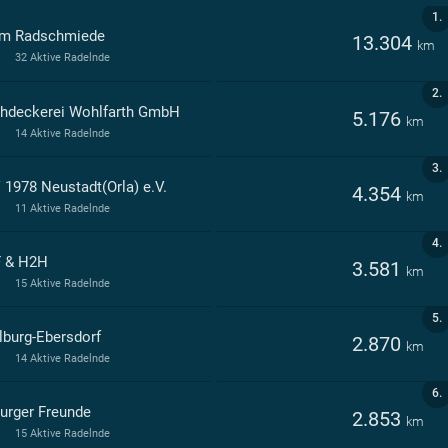
1.
m Radschmiede
13.304
km
32 Aktive Radelnde
2.
hdeckerei Wohlfarth GmbH
5.176
km
14 Aktive Radelnde
3.
 1978 Neustadt(Orla) e.V.
4.354
km
11 Aktive Radelnde
4.
 & H2H
3.581
km
15 Aktive Radelnde
5.
lburg-Ebersdorf
2.870
km
14 Aktive Radelnde
6.
urger Freunde
2.853
km
15 Aktive Radelnde