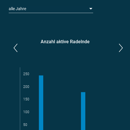
alle Jahre
Anzahl aktive Radelnde
Parlamentarier*innen
aktive Radelnde
250
200
150
Teams
geradelte km
100
50