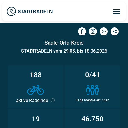
Op
ma
me
Saale-Orla-Kreis
STADTRADELN vom 29.05. bis 18.06.2026
188
0/41
aktive Radelnde
Parlamentarier*innen
19
46.750