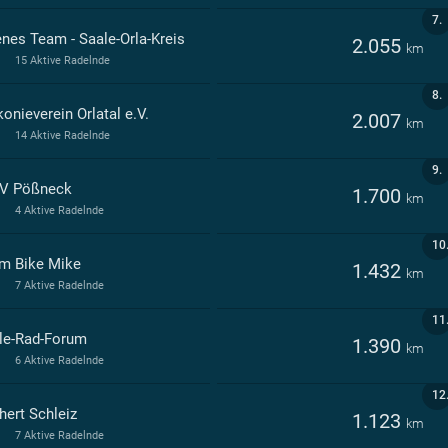
7.
enes Team - Saale-Orla-Kreis
2.055
km
15 Aktive Radelnde
8.
onieverein Orlatal e.V.
2.007
km
14 Aktive Radelnde
9.
SV Pößneck
1.700
km
4 Aktive Radelnde
10
m Bike Mike
1.432
km
7 Aktive Radelnde
11
le-Rad-Forum
1.390
km
6 Aktive Radelnde
12
hert Schleiz
1.123
km
7 Aktive Radelnde