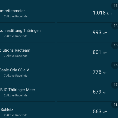
13
amrettenmeier
1.018
km
7 Aktive Radelnde
14
koniestiftung Thüringen
993
km
7 Aktive Radelnde
15
olutions Radteam
801
km
7 Aktive Radelnde
16
aale-Orla 08 e.V.
776
km
7 Aktive Radelnde
17
B IG Thüringer Meer
679
km
2 Aktive Radelnde
18
 Schleiz
563
km
2 Aktive Radelnde