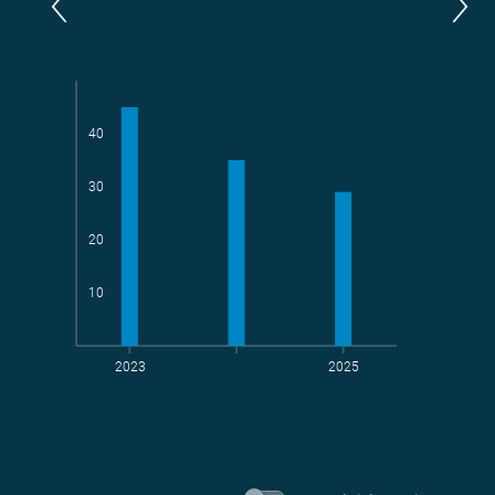
Parlamentarier*innen
aktive Radelnde
40
30
Teams
geradelte km
20
10
2023
2025
t CO
-Vermeidung
2