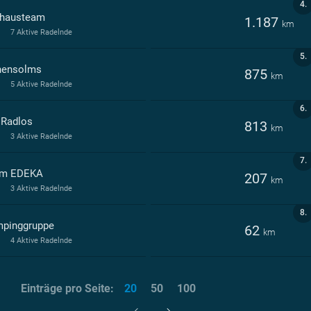
4.
hausteam
1.187
km
7 Aktive Radelnde
5.
ensolms
875
km
5 Aktive Radelnde
6.
 Radlos
813
km
3 Aktive Radelnde
7.
m EDEKA
207
km
3 Aktive Radelnde
8.
pinggruppe
62
km
4 Aktive Radelnde
Einträge pro Seite:
20
50
100