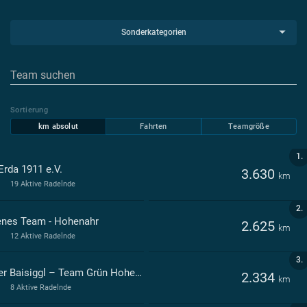
Sonderkategorien
Sortierung
km absolut
Fahrten
Teamgröße
1.
Erda 1911 e.V.
3.630
km
19 Aktive Radelnde
2.
enes Team - Hohenahr
2.625
km
12 Aktive Radelnde
3.
Aarer Baisiggl – Team Grün Hohenahr
2.334
km
8 Aktive Radelnde