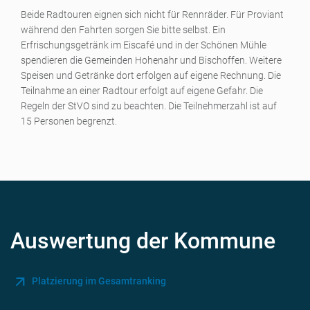
Beide Radtouren eignen sich nicht für Rennräder. Für Proviant
während den Fahrten sorgen Sie bitte selbst. Ein
Erfrischungsgetränk im Eiscafé und in der Schönen Mühle
spendieren die Gemeinden Hohenahr und Bischoffen. Weitere
Speisen und Getränke dort erfolgen auf eigene Rechnung. Die
Teilnahme an einer Radtour erfolgt auf eigene Gefahr. Die
Regeln der StVO sind zu beachten. Die Teilnehmerzahl ist auf
15 Personen begrenzt.
Auswertung der Kommune
Platzierung im Gesamtranking