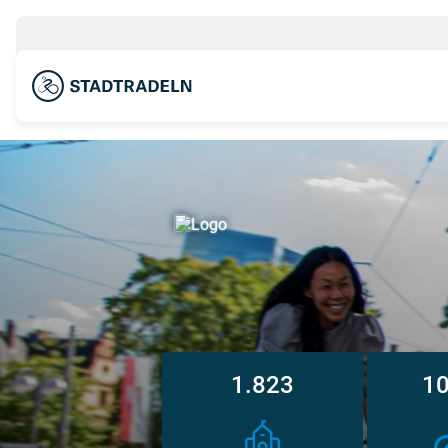
1.823
10