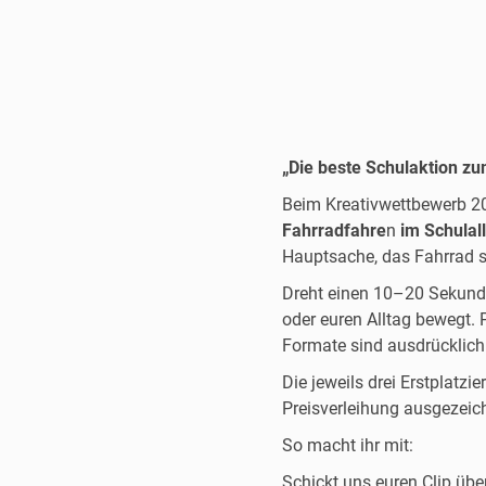
„Die beste Schulaktion z
Beim Kreativwettbewerb 20
Fahrradfahre
n
im Schulal
Hauptsache, das Fahrrad s
Dreht einen 10–20 Sekunde
oder euren Alltag bewegt. 
Formate sind ausdrücklich
Die jeweils drei Erstplatz
Preisverleihung ausgezeic
So macht ihr mit:
Schickt uns euren Clip üb