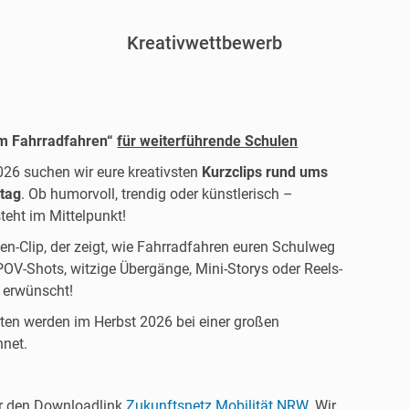
Kreativwettbewerb
um Fahrradfahren“
für weiterführende Schulen
26 suchen wir eure kreativsten
Kurzclips rund ums
ltag
. Ob humorvoll, trendig oder künstlerisch –
teht im Mittelpunkt!
n-Clip, der zeigt, wie Fahrradfahren euren Schulweg
POV-Shots, witzige Übergänge, Mini-Storys oder Reels-
 erwünscht!
ierten werden im Herbst 2026 bei einer großen
hnet.
er den Downloadlink
Zukunftsnetz Mobilität NRW
. Wir