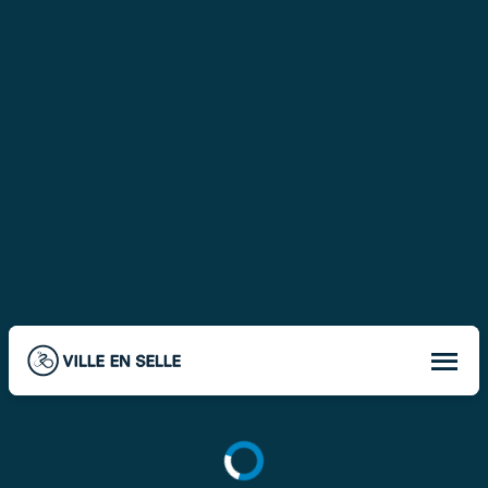
Les emplacements entourés de vert indiquent les
nouvelles municipalités participant à VILLE EN SELLE.
Km parcourus par les membres du conseil = kilomètres
par membre du conseil en fonction du taux de
participation à VILLE EN SELLE.