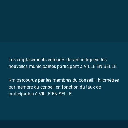
Climate Alliance Services complète la structure
organisationnelle du réseau urbain européen Alliance
pour le Climat et mutualise des offres de conseil, des
campagnes et des services de collecte de données pour
la mise en œuvre de mesures locales en faveur de la
protection du climat. VILLE EN SELLE est une campagne
de Climate Alliance Services.
VILLE EN SELLE
Pour les cyclistes