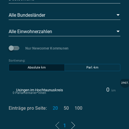
Alle Bundesländer
Alle Einwohnerzahlen
Nur Newcomer Kommunen
Sortierung:
Absolute km
Parl.-km
2907.
0
Usingen im Hochtaunuskreis
km
0 Parlamentarier*innen
Einträge pro Seite:
20
50
100
1