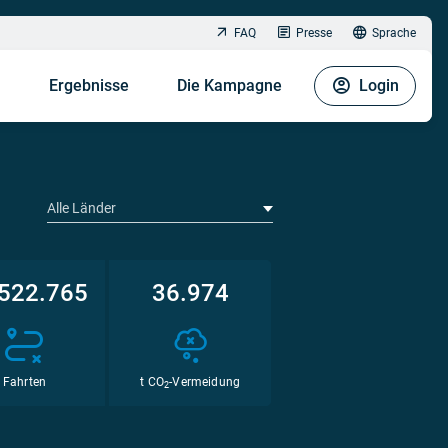
FAQ
Presse
Sprache
n
Ergebnisse
Die Kampagne
Login
Alle Länder
522.765
36.974
Fahrten
t CO
-Vermeidung
2