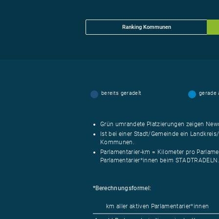
Ranking Kommunen
bereits geradelt
gerade
Grün umrandete Platzierungen zeigen 
Ist bei einer Stadt/Gemeinde ein Landkrei
Kommunen.
Parlamentarier-km = Kilometer pro Parlamen
Parlamentarier*innen beim STADTRADELN
*Berechnungsformel:
km aller aktiven Parlamentarier*innen