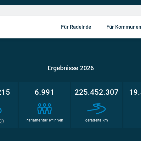
Für Radelnde
Für Kommune
Ergebnisse 2026
215
6.991
225.452.307
19.
Parlamentarier*innen
geradelte km