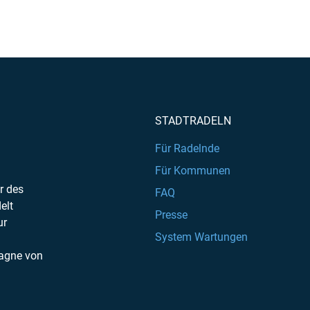
STADTRADELN
Für Radelnde
Für Kommunen
r des
FAQ
elt
Presse
ur
System Wartungen
agne von