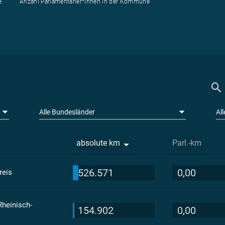
e
Anzahl Parlamentarier*innen in der Kommune
Alle Bundesländer
Al
absolute km
Parl.-km
526.571
0,00
reis
Rheinisch-
154.902
0,00