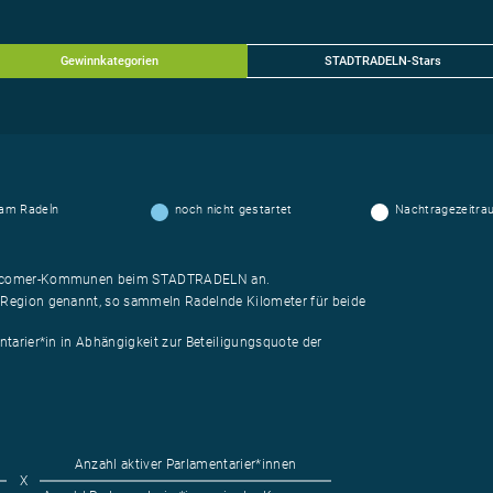
Gewinnkategorien
STADTRADELN-Stars
 am Radeln
noch nicht gestartet
Nachtragezeitra
Newcomer-Kommunen beim STADTRADELN an.
s/Region genannt, so sammeln Radelnde Kilometer für beide
tarier*in in Abhängigkeit zur Beteiligungsquote der
.
Anzahl aktiver Parlamentarier*innen
X