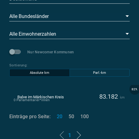
Alle Bundesländer
Alle Einwohnerzahlen
Nur Newcomer Kommunen
Sortierung:
Absolute km
Parl.-km
829.
83.182
Balve im Märkischen Kreis
km
0 Parlamentarier*innen
Einträge pro Seite:
20
50
100
1